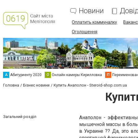
Новини
Дові
Оплатить коммуналку
Вакансі
Оголошення
А
Абитуриенту 2020
О
Онлайн камеры Кирилловка
П
Переименова
Головна
Бізнес новини
Купить Анаполон - Steroid-shop.com.ua
Купит
Загальний розділ
Анаполон - эффективны
мышечной массы в больш
в Украине ?? Да, это в
спортивной фармакологии