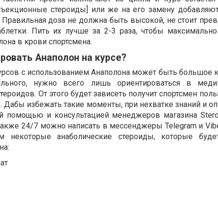
инъекционные стероиды] или же на его замену добавляю
 Правильная доза не должна быть высокой, не стоит пре
аблетки. Пить их лучше за 2-3 раза, чтобы максимально
она в крови спортсмена.
ировать Анаполон на курсе?
урсов с использованием Анаполона может быть большое к
ильного, нужно всего лишь ориентироваться в меди
тероидов. От этого будет зависеть получит спортсмен поль
. Дабы избежать такие моменты, при нехватке знаний и о
ой помощью и консультацией менеджеров магазина Stero
, также 24/7 можно написать в мессенджеры Telegram и Vib
м некоторые анаболические стероиды, которые буде
на:
ат