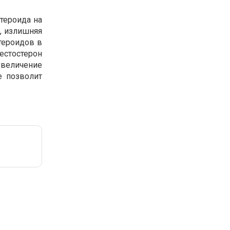
тероида на
и, излишняя
тероидов в
Тестостерон
увеличение
е позволит