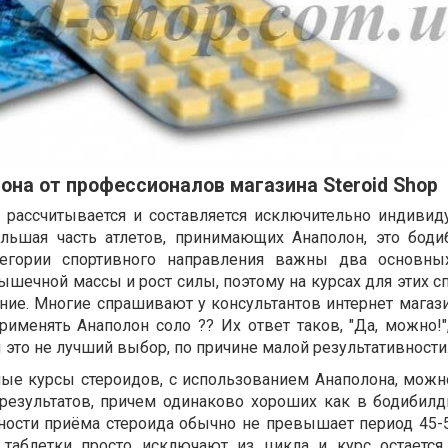
она от профессионалов магазина Steroid Shop
 рассчитывается и составляется исключительно индивид
ольшая часть атлетов, принимающих Анаполон, это бод
атегории спортивного направления важны два основны
ышечной массы и рост силы, поэтому на курсах для этих 
ие. Многие спрашивают у консультантов интернет магазин
рименять Анаполон соло ?? Их ответ таков, "Да, можно!"
ы это не лучший выбор, по причине малой результативности
ые курсы стероидов, с использованием Анаполона, можн
езультатов, причем одинаково хороших как в бодибилди
ности приёма стероида обычно не превышает период 45-5
, таблетки просто исключают из цикла и курс остаетс