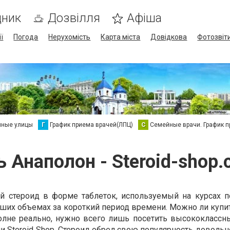
дник
Дозвілля
Афіша
ї
Погода
Нерухомість
Карта міста
Довідкова
Фотозвіт
нные улицы
Г
График приема врачей(ЛПЦ)
С
Семейные врачи. График 
ь Анаполон - Steroid-shop.
й стероид в форме таблеток, используемый на курсах п
их объемах за короткий период времени. Можно ли купит
полне реально, нужно всего лишь посетить высококлассн
 Steroid Shop. Стероид обрел свою популярность довольн