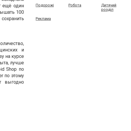
т ещё один
Подорожі
Робота
Дитячий
розділ
вышать 100
 сохранить
Реклама
оличество,
цинских и
зу на курсе
пыта, лучше
id Shop по
er по этому
т выгодно