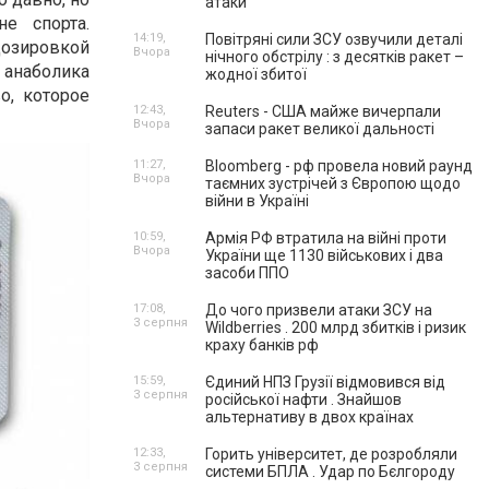
атаки
е спорта.
14:19,
Повітряні сили ЗСУ озвучили деталі
озировкой
Вчора
нічного обстрілу : з десятків ракет –
 анаболика
жодної збитої
о, которое
12:43,
Reuters - США майже вичерпали
Вчора
запаси ракет великої дальності
11:27,
Bloomberg - рф провела новий раунд
Вчора
таємних зустрічей з Європою щодо
війни в Україні
10:59,
Армія РФ втратила на війні проти
Вчора
України ще 1130 військових і два
засоби ППО
17:08,
До чого призвели атаки ЗСУ на
3 серпня
Wildberries . 200 млрд збитків і ризик
краху банків рф
15:59,
Єдиний НПЗ Грузії відмовився від
3 серпня
російської нафти . Знайшов
альтернативу в двох країнах
12:33,
Горить університет, де розробляли
3 серпня
системи БПЛА . Удар по Бєлгороду