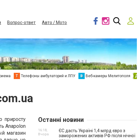
и
Вопрос-ответ
Авто / Мото
приема
Т
Телефоны амбулаторий и ЛПУ
В
Веб-камеры Мелитополя
Д
com.ua
Останні новини
о приросту
ь Anapolon
16:18,
ЄС дасть Україні 1,4 млрд євро з
ый магазин
Вчора
заморожених активів РФ після нічної
о давно, но