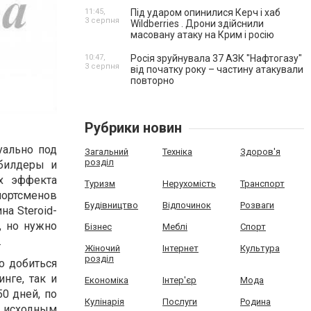
11:45,
Під ударом опинилися Керч і хаб
3 серпня
Wildberries . Дрони здійснили
масовану атаку на Крим і росію
10:47,
Росія зруйнувала 37 АЗК "Нафтогазу"
3 серпня
від початку року – частину атакували
повторно
Рубрики новин
уально под
Загальний
Техніка
Здоров'я
розділ
ибилдеры и
х эффекта
Туризм
Нерухомість
Транспорт
спортсменов
Будівництво
Відпочинок
Розваги
а Steroid-
, но нужно
Бізнес
Меблі
Спорт
.
Жіночий
Інтернет
Культура
розділ
о добиться
нге, так и
Економіка
Інтер'єр
Мода
0 дней, по
Кулінарія
Послуги
Родина
я исходным