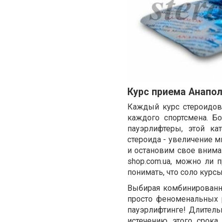
Курс приема Анапол
Каждый курс стероидов
каждого спортсмена. Б
пауэрлифтеры, этой к
стероида - увеличение м
и остановим свое вниман
shop.com.ua, можно ли п
понимать, что соло курс
Выбирая комбинированн
просто феноменальных р
пауэрлифтинге! Длитель
истечению этого срока