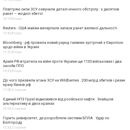
Повітряні сили ЗСУ озвучили деталі нічного обстрілу : з десятків
ракет – жодної збитої
14:19,
Вчора
Reuters - США майже вичерпали запаси ракет великої дальності
12:43,
Вчора
Bloomberg - рф провела новий раунд таємних зустрічей з Європою
щодо війни в Україні
11:27,
Вчора
Армія РФ втратила на війні проти України ще 1130 військових і два
засоби ППО
10:59,
Вчора
До чого призвели атаки ЗСУ на Wildberries . 200 млрд збитків і ризик
краху банків рф
17:08,
3 серпня
Єдиний НПЗ Грузії відмовився від російської нафти . Знайшов
альтернативу в двох країнах
15:59,
3 серпня
Горить університет, де розробляли системи БПЛА . Удар по
Бєлгороду
12:33,
3 серпня