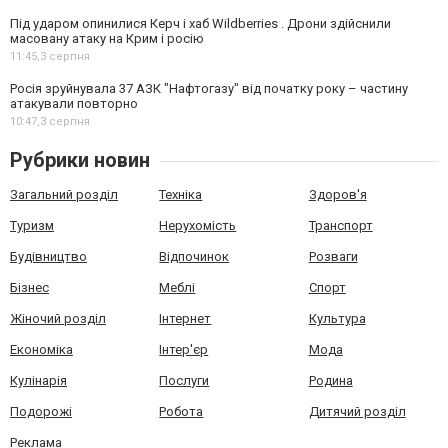
Під ударом опинилися Керч і хаб Wildberries . Дрони здійснили
масовану атаку на Крим і росію
11:45,
3 серпня
Росія зруйнувала 37 АЗК "Нафтогазу" від початку року – частину
атакували повторно
10:47,
3 серпня
Рубрики новин
Загальний розділ
Техніка
Здоров'я
Туризм
Нерухомість
Транспорт
Будівництво
Відпочинок
Розваги
Бізнес
Меблі
Спорт
Жіночий розділ
Інтернет
Культура
Економіка
Інтер'єр
Мода
Кулінарія
Послуги
Родина
Подорожі
Робота
Дитячий розділ
Реклама