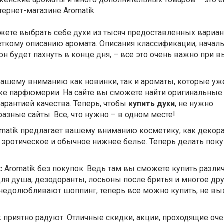
нтернет-магазине Aromatik.
ожете выбрать себе духи из тысяч предоставленных вариан
еткому описанию аромата. Описания классификации, началь
 он будет пахнуть в конце дня, – все это очень важно при 
 вашему вниманию как новинки, так и ароматы, которые у
нке парфюмерии. На сайте вы сможете найти оригинальные
гарантией качества. Теперь, чтобы
купить духи
, не нужно
разные сайты. Все, что нужно – в одном месте!
omatik предлагает вашему вниманию косметику, как декор
а, эротическое и обычное нижнее белье. Теперь делать поку
 Aromatik без покупок. Ведь там вы сможете купить разл
ля душа, дезодоранты, лосьоны после бритья и многое дру
недолюбливают шоппинг, теперь все можно купить, не вы
k приятно радуют. Отличные скидки, акции, проходящие оче