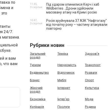
тавка по
11:45,
Під ударом опинилися Керч і хаб
бмена и
3 серпня
Wildberries . Дрони здійснили
масовану атаку на Крим і росію
 это
10:47,
Росія зруйнувала 37 АЗК "Нафтогазу"
3 серпня
від початку року – частину атакували
ьтанты
повторно
я 24/7.
а магазина.
Рубрики новин
оциальной
сбуке.
Загальний
Техніка
Здоров'я
розділ
ей и вам
о, что вам
Туризм
Нерухомість
Транспорт
Будівництво
Відпочинок
Розваги
Бізнес
Меблі
Спорт
Жіночий
Інтернет
Культура
розділ
Економіка
Інтер'єр
Мода
Кулінарія
Послуги
Родина