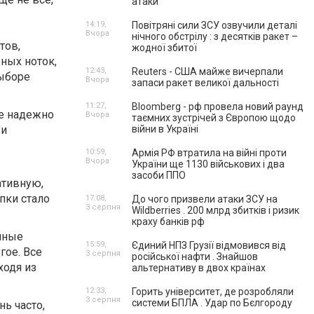
атаки
14:19,
Повітряні сили ЗСУ озвучили деталі
Вчора
нічного обстрілу : з десятків ракет –
тов,
жодної збитої
ных ноток,
12:43,
Reuters - США майже вичерпали
выборе
Вчора
запаси ракет великої дальності
11:27,
Bloomberg - рф провела новий раунд
же надежно
Вчора
таємних зустрічей з Європою щодо
 и
війни в Україні
10:59,
Армія РФ втратила на війні проти
Вчора
України ще 1130 військових і два
засоби ППО
ативную,
пки стало
17:08,
До чого призвели атаки ЗСУ на
3 серпня
Wildberries . 200 млрд збитків і ризик
краху банків рф
ичные
15:59,
Єдиний НПЗ Грузії відмовився від
гое. Все
3 серпня
російської нафти . Знайшов
ходя из
альтернативу в двох країнах
12:33,
Горить університет, де розробляли
3 серпня
системи БПЛА . Удар по Бєлгороду
нь часто,