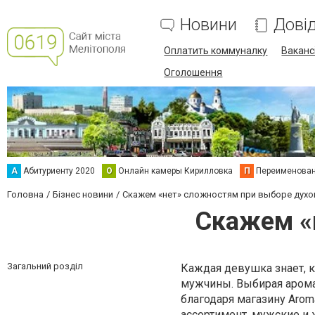
Новини
Дові
Оплатить коммуналку
Вакансі
Оголошення
А
Абитуриенту 2020
О
Онлайн камеры Кирилловка
П
Переименова
Головна
Бізнес новини
Скажем «нет» сложностям при выборе духо
Скажем «
Загальний розділ
Каждая девушка знает, к
мужчины. Выбирая аромат
благодаря магазину Arom
ассортимент, мужские и 