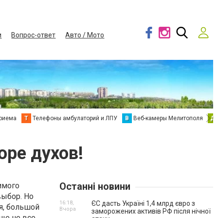
и
Вопрос-ответ
Авто / Мото
приема
Т
Телефоны амбулаторий и ЛПУ
В
Веб-камеры Мелитополя
Д
ре духов!
Останні новини
имого
выбор. Но
16:18,
ЄС дасть Україні 1,4 млрд євро з
я, большой
Вчора
заморожених активів РФ після нічної
ще не все,