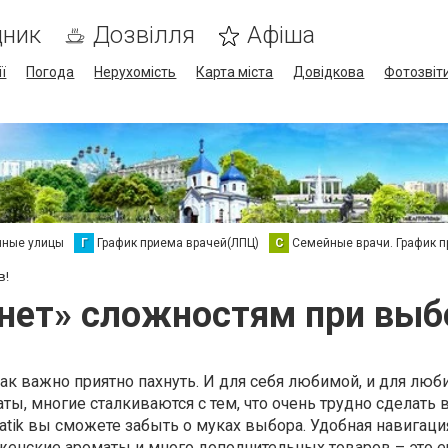
дник
Дозвілля
Афіша
ї
Погода
Нерухомість
Карта міста
Довідкова
Фотозвіт
нные улицы
Г
График приема врачей(ЛПЦ)
С
Семейные врачи. График 
в!
нет» сложностям при выбо
ак важно приятно пахнуть. И для себя любимой, и для люб
ы, многие сталкиваются с тем, что очень трудно сделать 
atik вы сможете забыть о муках выбора. Удобная навигаци
женские ароматы и много дополнительных товаров – это е