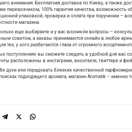
шего внимания. Бесплатная доставка по Киеву, а также дос
ам перевозчиком, 100% гарантия качества, возможность о
ушенной упаковкой, проверка и оплата при поручении – все
стности магазина.
только еще выбираете и у вас возникли вопросы – консул
зным советом, а заказы принимаются онлайн в любое врем
я тех, у кого разбегаются глаза от огромного ассортимент
вых поступлениях вы сможете следить в удобной для вас с
нты расположены в инстаграме, вконтакте, твиттере и фей
ебе духи или порадовать близких качественной парфюмери
 поисках подходящего аромата, магазин Aromatik – именно т