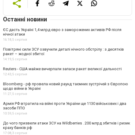
Останні новини
ЄС дасть Україні 1,4 млрд євро з заморожених активів РФ після
нічної атаки
16:18,
5 серпня
Повітряні сили ЗСУ озвучили деталі нічного обстрілу : з десятків
ракет – жодної збитої
14:19,
5 серпня
Reuters - США майже вичерпали запаси ракет великої дальності
12:43,
5 серпня
Bloomberg - рф провела новий раунд таємних зустрічей з Європою
щодо війни в Україні
11:27,
5 серпня
Армія РФ втратила на війні проти України ще 1130 військових і два
засоби ППО
10:59,
5 серпня
До чого призвели атаки ЗСУ на Wildberries . 200 млрд збитків і ризик
краху банків рф
17:08,
3 серпня