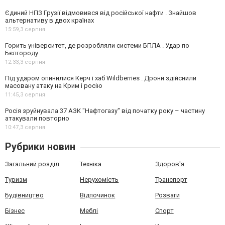
Єдиний НПЗ Грузії відмовився від російської нафти . Знайшов
альтернативу в двох країнах
15:59,
3 серпня
Горить університет, де розробляли системи БПЛА . Удар по
Бєлгороду
12:33,
3 серпня
Під ударом опинилися Керч і хаб Wildberries . Дрони здійснили
масовану атаку на Крим і росію
11:45,
3 серпня
Росія зруйнувала 37 АЗК "Нафтогазу" від початку року – частину
атакували повторно
10:47,
3 серпня
Рубрики новин
Загальний розділ
Техніка
Здоров'я
Туризм
Нерухомість
Транспорт
Будівництво
Відпочинок
Розваги
Бізнес
Меблі
Спорт