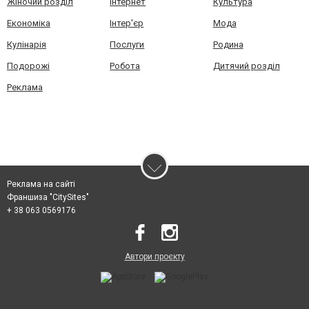
Жіночий розділ
Інтернет
Культура
Економіка
Інтер'єр
Мода
Кулінарія
Послуги
Родина
Подорожі
Робота
Дитячий розділ
Реклама
Реклама на сайті
Франшиза "CitySites"
+ 38 063 0569176
Автори проєкту