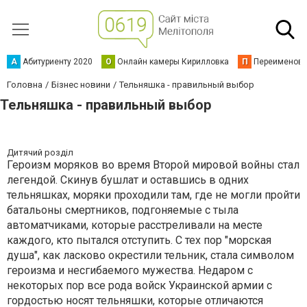
А
Абитуриенту 2020
О
Онлайн камеры Кирилловка
П
Переименова
Головна
Бізнес новини
Тельняшка - правильный выбор
Тельняшка - правильный выбор
Дитячий розділ
Героизм моряков во время Второй мировой войны стал
легендой. Скинув бушлат и оставшись в одних
тельняшках, моряки проходили там, где не могли пройти
батальоны смертников, подгоняемые с тыла
автоматчиками, которые расстреливали на месте
каждого, кто пытался отступить. С тех пор ″морская
душа″, как ласково окрестили тельник, стала символом
героизма и несгибаемого мужества. Недаром с
некоторых пор все рода войск Украинской армии с
гордостью носят тельняшки, которые отличаются