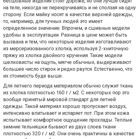
бесшовные изделия стоят дороже, но они лучше сидят
на теле, никогда не перекручиваясь и не сползая на одну
сторону. Если майку носят в качестве верхней одежды,
то, например, для тучных людей это имеет
определенное значение. Впрочем, и сшивные модели
удобны в эксплуатации. Разница в цене может быть
вызвана и тем, что некоторые изделия изготавливают
из мерсеризованного хлопка, используя 2-хниточную
пряжу из хлопка двойного кручения. Такие модели
шелковисты на ощупь, мягче обычных, выдерживают
большее число стирок и редко рвутся. Естественно, что
их стоимость буде выше.
Для летнего периода материалом обычно служит ткань
из хлопка плотностью 160 г / м2. С некоторых пор это
вообще принятый мировой стандарт для летней
одежды. Такой материал хорошо пропускает воздух,
интенсивно впитывает и испаряет пот. При этом кожа
испытывает комфортное ощущение прохлады. Теплые
зимние тельняшки бывают из двух слоев ткани
плотностью 320 г / м2. Они очень практичны в качестве