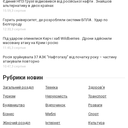
Єдиний НПЗ Грузії відмовився від російської нафти . Знайшов
альтернативу в двох країнах
15:59,
3 серпня
Горить університет, де розробляли системи БПЛА . Удар по
Бєлгороду
12:33,
3 серпня
Під ударом опинилися Керч і хаб Wildberries . Дрони здійснили
масовану атаку на Крим і росію
11:45,
3 серпня
Росія зруйнувала 37 АЗК "Нафтогазу" від початку року – частину
атакували повторно
10:47,
3 серпня
Рубрики новин
Загальний розділ
Техніка
Здоров'я
Туризм
Нерухомість
Транспорт
Будівництво
Відпочинок
Розваги
Бізнес
Меблі
Спорт
Жіночий розділ
Інтернет
Культура