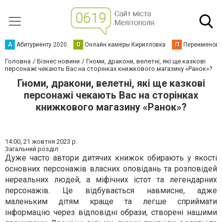
А
Абитуриенту 2020
О
Онлайн камеры Кирилловка
П
Переименова
Головна
Бізнес новини
Гноми, дракони, велетні, які ще казкові
персонажі чекають Вас на сторінках книжкового магазину «Ранок»?
Гноми, дракони, велетні, які ще казкові
персонажі чекають Вас на сторінках
книжкового магазину «Ранок»?
14:00,
21 жовтня 2023 р.
Загальний розділ
Дуже часто автори дитячих книжок обирають у якості
основних персонажів власних оповідань та розповідей
нереальних людей, а міфічних істот та легендарних
персонажів. Це відбувається навмисне, адже
маленьким дітям краще та легше сприймати
інформацію через відповідні образи, створені нашими