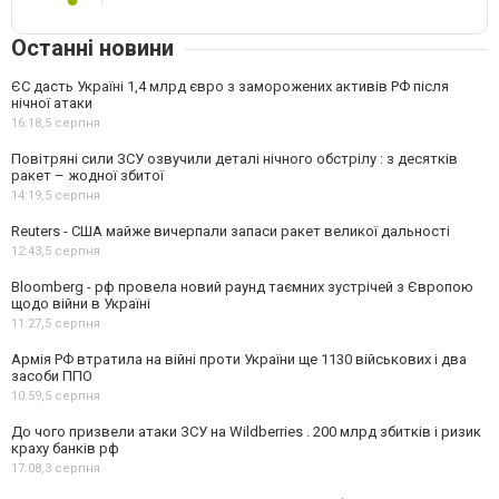
Останні новини
ЄС дасть Україні 1,4 млрд євро з заморожених активів РФ після
нічної атаки
16:18,
5 серпня
Повітряні сили ЗСУ озвучили деталі нічного обстрілу : з десятків
ракет – жодної збитої
14:19,
5 серпня
Reuters - США майже вичерпали запаси ракет великої дальності
12:43,
5 серпня
Bloomberg - рф провела новий раунд таємних зустрічей з Європою
щодо війни в Україні
11:27,
5 серпня
Армія РФ втратила на війні проти України ще 1130 військових і два
засоби ППО
10:59,
5 серпня
До чого призвели атаки ЗСУ на Wildberries . 200 млрд збитків і ризик
краху банків рф
17:08,
3 серпня