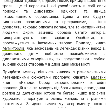
пращурами. Дракони, відьми, гноми, привиди, велетні та
тролі - це ті персонажі, які уособлюють в собі сили
природи та дивовижні здібності та явища
навколишнього середовища. Деякі з них будуть
виключно позитивними та прекрасними, а інші
дозволять яскраво описати погане, зле та несприйнятне
людьми. Окрім, звичних образів багато авторів,
використовують нові варіанти. Особливо, це
простежується в іноземних творах. Приклад,
книга
Мумі-тролів
, яка заснована на легендах різних народів,
дозволить дітям поближче познайомитися з
дивовижними створіннями, які представляють собою
збірний образ створінь у відповідній місцевості.
Придбати велику кількість книжок з різноманітними
легендарними сюжетами пропонує клієнтам
магазин
книг
«Ранок». Серед запропонованих на сайті
пропозицій клієнти можуть підібрати казки, оповідання,
розповіді, детективні історії та багато інших варіантів
художньої літератури в різних жанрах та з різними
сюжетами. Завдяки великому асортименту кожен