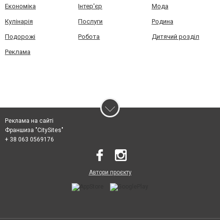
Економіка
Інтер'єр
Мода
Кулінарія
Послуги
Родина
Подорожі
Робота
Дитячий розділ
Реклама
Реклама на сайті
Франшиза "CitySites"
+ 38 063 0569176
Автори проєкту