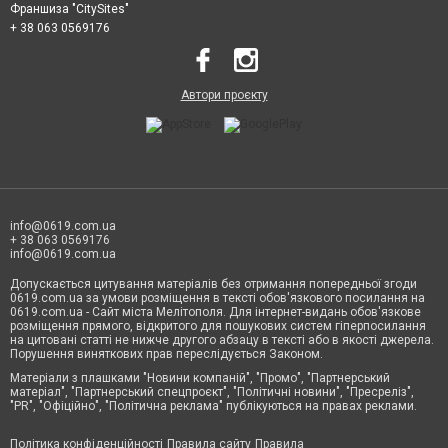
Франшиза "CitySites"
+ 38 063 0569176
Автори проєкту
info@0619.com.ua
+ 38 063 0569176
info@0619.com.ua
Допускається цитування матеріалів без отримання попередньої згоди
0619.com.ua за умови розміщення в тексті обов'язкового посилання на
0619.com.ua - Сайт міста Мелітополя. Для інтернет-видань обов'язкове
розміщення прямого, відкритого для пошукових систем гіперпосилання
на цитовані статті не нижче другого абзацу в тексті або в якості джерела.
Порушення виняткових прав переслідується Законом.
Матеріали з плашками "Новини компаній", "Промо", "Партнерський
матеріал", "Партнерський спецпроєкт", "Політичні новини", "Пресреліз",
"PR", "Офіційно", "Політична реклама" публікуються на правах реклами.
Політика конфіденційності
Правила сайту
Правила