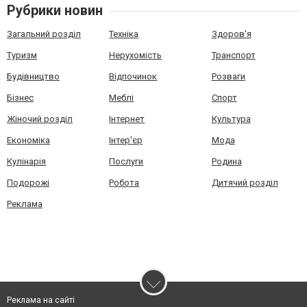
Рубрики новин
Загальний розділ
Техніка
Здоров'я
Туризм
Нерухомість
Транспорт
Будівництво
Відпочинок
Розваги
Бізнес
Меблі
Спорт
Жіночий розділ
Інтернет
Культура
Економіка
Інтер'єр
Мода
Кулінарія
Послуги
Родина
Подорожі
Робота
Дитячий розділ
Реклама
Реклама на сайті