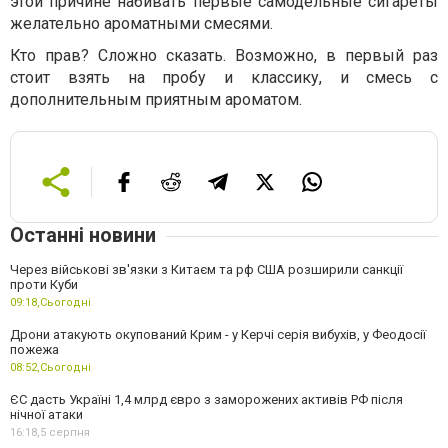
этой причине набивать первые самодельные сигареты
желательно ароматными смесями.
Кто прав? Сложно сказать. Возможно, в первый раз
стоит взять на пробу и классику, и смесь с
дополнительным приятным ароматом.
Останні новини
Через військові зв'язки з Китаєм та рф США розширили санкції
проти Куби
09:18,
Сьогодні
Дрони атакують окупований Крим - у Керчі серія вибухів, у Феодосії
пожежа
08:52,
Сьогодні
ЄС дасть Україні 1,4 млрд євро з заморожених активів РФ після
нічної атаки
16:18,
5 серпня