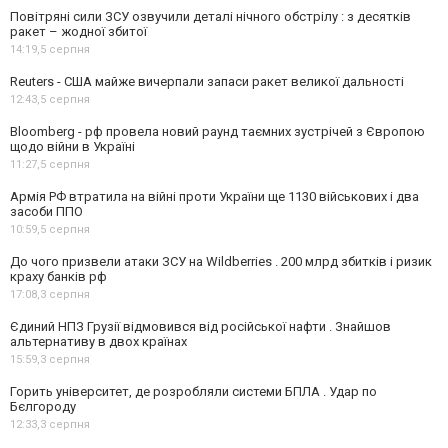
Повітряні сили ЗСУ озвучили деталі нічного обстрілу : з десятків
ракет – жодної збитої
14:19,
5 серпня
Reuters - США майже вичерпали запаси ракет великої дальності
12:43,
5 серпня
Bloomberg - рф провела новий раунд таємних зустрічей з Європою
щодо війни в Україні
11:27,
5 серпня
Армія РФ втратила на війні проти України ще 1130 військових і два
засоби ППО
10:59,
5 серпня
До чого призвели атаки ЗСУ на Wildberries . 200 млрд збитків і ризик
краху банків рф
17:08,
3 серпня
Єдиний НПЗ Грузії відмовився від російської нафти . Знайшов
альтернативу в двох країнах
15:59,
3 серпня
Горить університет, де розробляли системи БПЛА . Удар по
Бєлгороду
12:33,
3 серпня