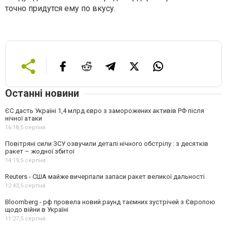
точно придутся ему по вкусу.
Останні новини
ЄС дасть Україні 1,4 млрд євро з заморожених активів РФ після
нічної атаки
16:18,
5 серпня
Повітряні сили ЗСУ озвучили деталі нічного обстрілу : з десятків
ракет – жодної збитої
14:19,
5 серпня
Reuters - США майже вичерпали запаси ракет великої дальності
12:43,
5 серпня
Bloomberg - рф провела новий раунд таємних зустрічей з Європою
щодо війни в Україні
11:27,
5 серпня