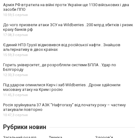
Армія РФ втратила на війні проти України ще 1130 військових і два
засоби ППО
10:59,
5 серпня
До чого призвели атаки ЗСУ на Wildberries . 200 млрд збитків і ризик
краху банків рф
17:08,
3 серпня
Єдиний НПЗ Грузії відмовився від російської нафти . Знайшов
альтернативу в двох країнах
15:59,
3 серпня
Горить університет, де розробляли системи БПЛА . Удар по
Бєлгороду
12:33,
3 серпня
Під ударом опинилися Керч і хаб Wildberries . Дрони здійснили
масовану атаку на Крим і росію
11:45,
3 серпня
Росія зруйнувала 37 АЗК "Нафтогазу" від початку року – частину
атакували повторно
10:47,
3 серпня
Рубрики новин
Загальний розділ
Техніка
Здоров'я