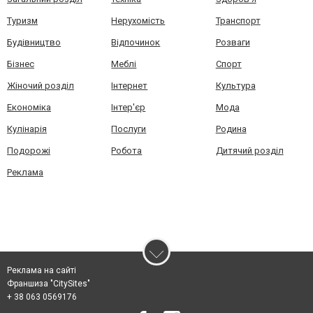
Туризм
Нерухомість
Транспорт
Будівництво
Відпочинок
Розваги
Бізнес
Меблі
Спорт
Жіночий розділ
Інтернет
Культура
Економіка
Інтер'єр
Мода
Кулінарія
Послуги
Родина
Подорожі
Робота
Дитячий розділ
Реклама
Реклама на сайті
Франшиза "CitySites"
+ 38 063 0569176