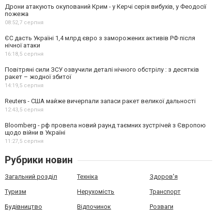
Дрони атакують окупований Крим - у Керчі серія вибухів, у Феодосії
пожежа
08:52,
7 серпня
ЄС дасть Україні 1,4 млрд євро з заморожених активів РФ після
нічної атаки
16:18,
5 серпня
Повітряні сили ЗСУ озвучили деталі нічного обстрілу : з десятків
ракет – жодної збитої
14:19,
5 серпня
Reuters - США майже вичерпали запаси ракет великої дальності
12:43,
5 серпня
Bloomberg - рф провела новий раунд таємних зустрічей з Європою
щодо війни в Україні
11:27,
5 серпня
Рубрики новин
Загальний розділ
Техніка
Здоров'я
Туризм
Нерухомість
Транспорт
Будівництво
Відпочинок
Розваги