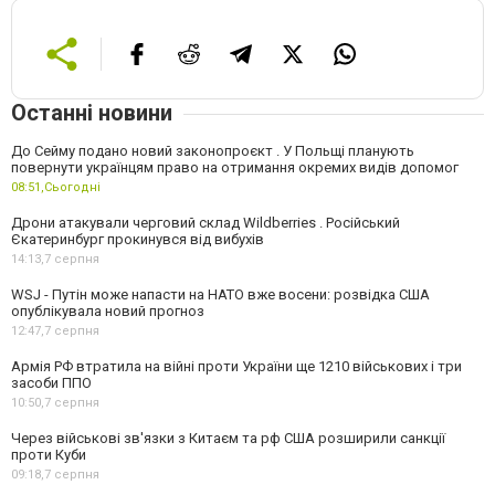
Останні новини
До Сейму подано новий законопроєкт . У Польщі планують
повернути українцям право на отримання окремих видів допомог
08:51,
Сьогодні
Дрони атакували черговий склад Wildberries . Російський
Єкатеринбург прокинувся від вибухів
14:13,
7 серпня
WSJ - Путін може напасти на НАТО вже восени: розвідка США
опублікувала новий прогноз
12:47,
7 серпня
Армія РФ втратила на війні проти України ще 1210 військових і три
засоби ППО
10:50,
7 серпня
Через військові зв'язки з Китаєм та рф США розширили санкції
проти Куби
09:18,
7 серпня