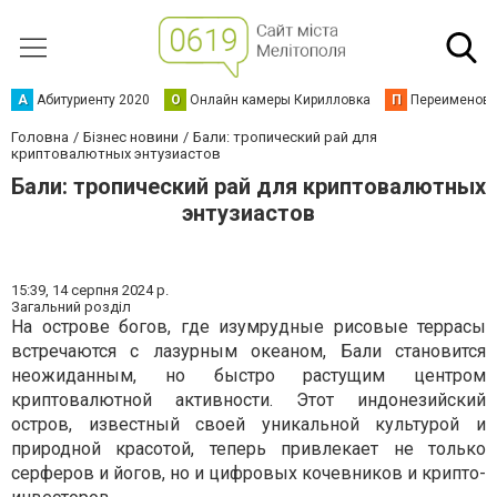
А
Абитуриенту 2020
О
Онлайн камеры Кирилловка
П
Переименова
Головна
Бізнес новини
Бали: тропический рай для
криптовалютных энтузиастов
Бали: тропический рай для криптовалютных
энтузиастов
15:39,
14 серпня 2024 р.
Загальний розділ
На острове богов, где изумрудные рисовые террасы
встречаются с лазурным океаном, Бали становится
неожиданным, но быстро растущим центром
криптовалютной активности. Этот индонезийский
остров, известный своей уникальной культурой и
природной красотой, теперь привлекает не только
серферов и йогов, но и цифровых кочевников и крипто-