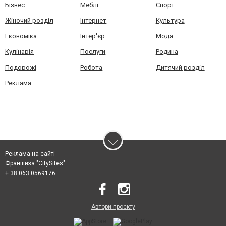
Бізнес
Меблі
Спорт
Жіночий розділ
Інтернет
Культура
Економіка
Інтер'єр
Мода
Кулінарія
Послуги
Родина
Подорожі
Робота
Дитячий розділ
Реклама
Реклама на сайті
Франшиза "CitySites"
+ 38 063 0569176
Автори проєкту