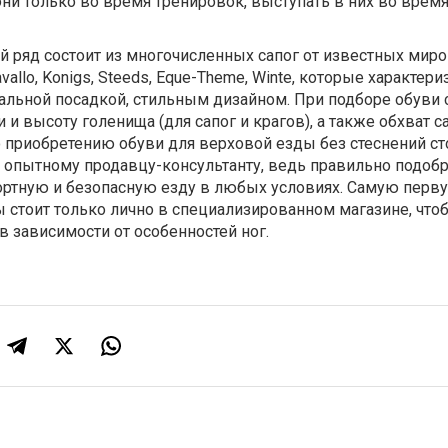
они только во время тренировок, выступать в них во врем
ряд состоит из многочисленных сапог от известных мир
vallo, Konigs, Steeds, Eque-Theme, Winte, которые характер
альной посадкой, стильным дизайном. При подборе обуви 
и и высоту голенища (для сапог и крагов), а также обхват 
по приобретению обуви для верховой езды без стеснений ст
и опытному продавцу-консультанту, ведь правильно подоб
ортную и безопасную езду в любых условиях. Самую перв
 стоит только лично в специализированном магазине, что
в зависимости от особенностей ног.