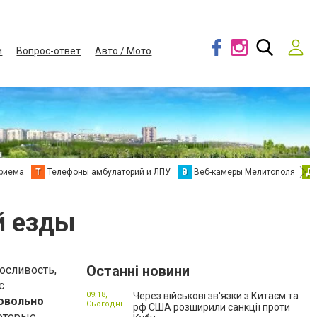
и
Вопрос-ответ
Авто / Мото
приема
Т
Телефоны амбулаторий и ЛПУ
В
Веб-камеры Мелитополя
Д
й езды
Останні новини
осливость,
с
09:18,
Через військові зв'язки з Китаєм та
овольно
Сьогодні
рф США розширили санкції проти
которые