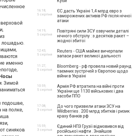
Куби
ечисленное
16:18,
ЄС дасть Україні 1,4 млрд євро з
5 серпня
заморожених активів РФ після нічної
атаки
 верховой
и,
14:19,
Повітряні сили ЗСУ озвучили деталі
5 серпня
из
нічного обстрілу : з десятків ракет –
жодної збитої
ь лошадью.
нищами,
12:43,
Reuters - США майже вичерпали
5 серпня
иваются
запаси ракет великої дальності
ние именно
11:27,
Bloomberg - рф провела новий раунд
епогоде,
5 серпня
таємних зустрічей з Європою щодо
Носы
війни в Україні
м. Зимой
10:59,
Армія РФ втратила на війні проти
заниматься
5 серпня
України ще 1130 військових і два
засоби ППО
й подошве,
17:08,
До чого призвели атаки ЗСУ на
 на полке,
3 серпня
Wildberries . 200 млрд збитків і ризик
мша.
краху банків рф
язи,
15:59,
Єдиний НПЗ Грузії відмовився від
 от синяков
3 серпня
російської нафти . Знайшов