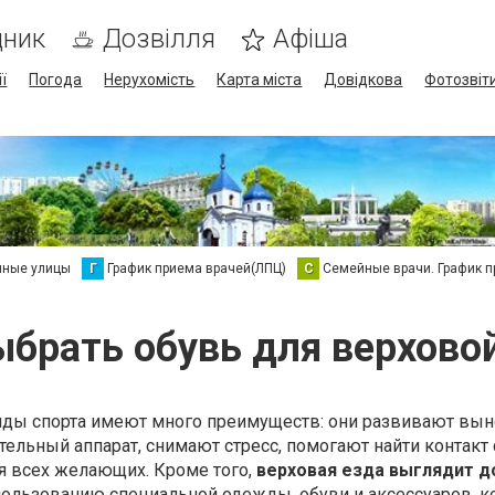
дник
Дозвілля
Афіша
ї
Погода
Нерухомість
Карта міста
Довідкова
Фотозвіт
нные улицы
Г
График приема врачей(ЛПЦ)
С
Семейные врачи. График 
ыбрать обувь для верхово
ы спорта имеют много преимуществ: они развивают вын
ельный аппарат, снимают стресс, помогают найти контакт 
я всех желающих. Кроме того,
верховая езда выглядит д
пользованию специальной одежды, обуви и аксессуаров, 