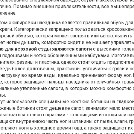
тично. Помимо внешней привлекательности, все вышепер
начение.
ом экипировки наездника является правильная
обувь для
и краги. Категорически запрещено пользоваться кроссовкам
рочей обувью, которая может застрять или выскользнуть 
яет ногам дышать, комфортно сидит и не мешает управлят
ю для верховой езды являются сапоги
с высокими голе
и подошвами и четко обозначенными каблуками. Изготавл
нителя, резины и пластика, однако стоит отдать предпочте
едь более долговечны, практичны, устойчивы к грязи и н
агрузку во время езды, идеально принимают форму ног.
е
, которое защищает пальцы наездника от случайных трав
циальные утепленные сапоги, в которых можно комфортно 
зы.
ут использовать специальные жесткие ботинки на гладко
ожаные ботинки стоят дешевле сапог, занимают мало места
ьзоваться только с крагами - голенищами из кожи или за
щают внутреннюю часть ног и штанины от пыли, влаги, гр
тепляют ноги в холодное время года, а также защищают их