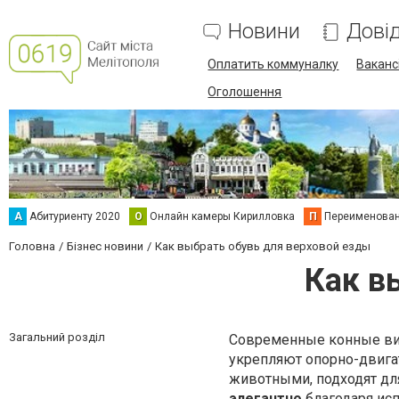
Новини
Дові
Оплатить коммуналку
Вакансі
Оголошення
А
Абитуриенту 2020
О
Онлайн камеры Кирилловка
П
Переименова
Головна
Бізнес новини
Как выбрать обувь для верховой езды
Как в
Загальний розділ
Современные конные вид
укрепляют опорно-двигат
животными, подходят дл
элегантно
благодаря ис