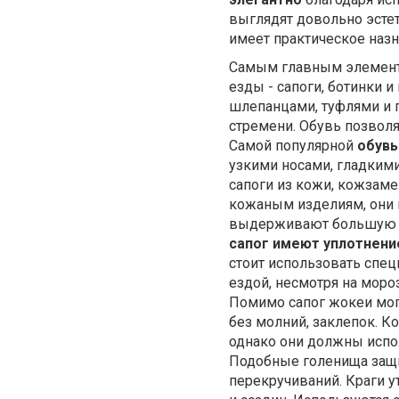
выглядят довольно эсте
имеет практическое наз
Самым главным элемент
езды
- сапоги, ботинки 
шлепанцами, туфлями и п
стремени. Обувь позвол
Самой популярной
обувь
узкими носами, гладким
сапоги из кожи, кожзаме
кожаным изделиям, они в
выдерживают большую н
сапог имеют уплотнени
стоит использовать спе
ездой, несмотря на моро
Помимо сапог жокеи мог
без молний, заклепок. К
однако они должны испол
Подобные голенища защи
перекручиваний. Краги у