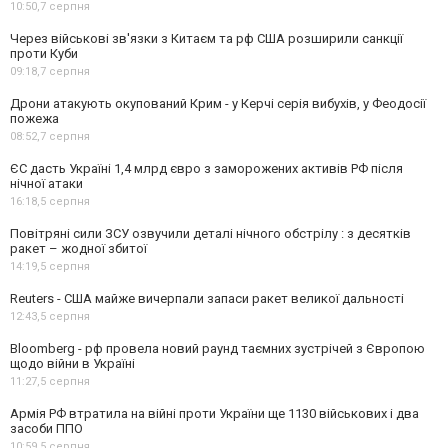
10:50,
7 серпня
Через військові зв'язки з Китаєм та рф США розширили санкції
проти Куби
09:18,
7 серпня
Дрони атакують окупований Крим - у Керчі серія вибухів, у Феодосії
пожежа
08:52,
7 серпня
ЄС дасть Україні 1,4 млрд євро з заморожених активів РФ після
нічної атаки
16:18,
5 серпня
Повітряні сили ЗСУ озвучили деталі нічного обстрілу : з десятків
ракет – жодної збитої
14:19,
5 серпня
Reuters - США майже вичерпали запаси ракет великої дальності
12:43,
5 серпня
Bloomberg - рф провела новий раунд таємних зустрічей з Європою
щодо війни в Україні
11:27,
5 серпня
Армія РФ втратила на війні проти України ще 1130 військових і два
засоби ППО
10:59,
5 серпня