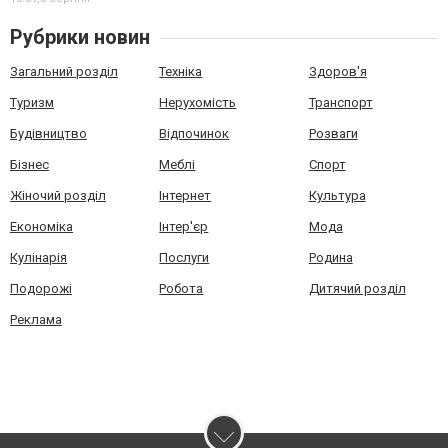
Рубрики новин
Загальний розділ
Техніка
Здоров'я
Туризм
Нерухомість
Транспорт
Будівництво
Відпочинок
Розваги
Бізнес
Меблі
Спорт
Жіночий розділ
Інтернет
Культура
Економіка
Інтер'єр
Мода
Кулінарія
Послуги
Родина
Подорожі
Робота
Дитячий розділ
Реклама