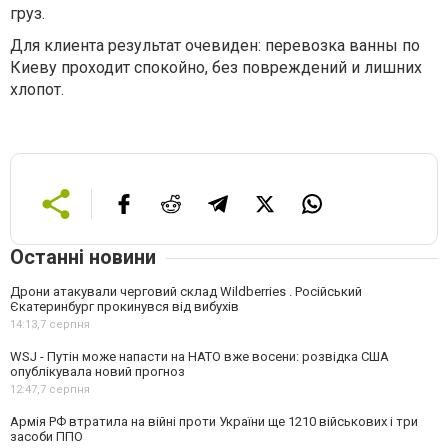
груз.
Для клиента результат очевиден: перевозка ванны по
Киеву проходит спокойно, без повреждений и лишних
хлопот.
Останні новини
Дрони атакували черговий склад Wildberries . Російський
Єкатеринбург прокинувся від вибухів
14:13,
7 серпня
WSJ - Путін може напасти на НАТО вже восени: розвідка США
опублікувала новий прогноз
12:47,
7 серпня
Армія РФ втратила на війні проти України ще 1210 військових і три
засоби ППО