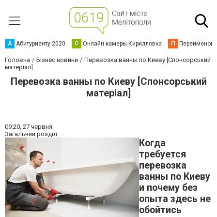
А
Абитуриенту 2020
О
Онлайн камеры Кирилловка
П
Переименова
Головна
Бізнес новини
Перевозка ванны по Киеву [Спонсорський
матеріал]
Перевозка ванны по Киеву [Спонсорський
матеріал]
09:20,
27 червня
Загальний розділ
Когда
требуется
перевозка
ванны по Киеву
и почему без
опыта здесь не
обойтись