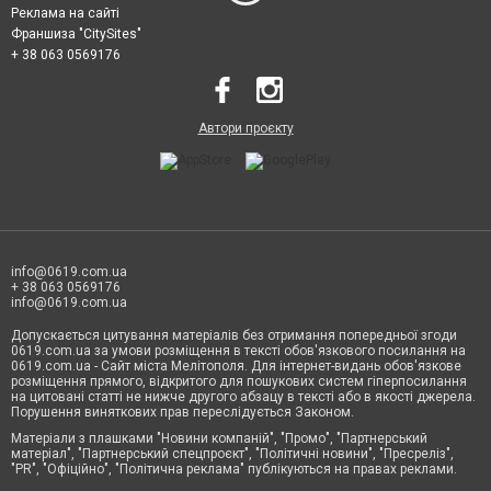
Реклама на сайті
Франшиза "CitySites"
+ 38 063 0569176
Автори проєкту
info@0619.com.ua
+ 38 063 0569176
info@0619.com.ua
Допускається цитування матеріалів без отримання попередньої згоди
0619.com.ua за умови розміщення в тексті обов'язкового посилання на
0619.com.ua - Сайт міста Мелітополя. Для інтернет-видань обов'язкове
розміщення прямого, відкритого для пошукових систем гіперпосилання
на цитовані статті не нижче другого абзацу в тексті або в якості джерела.
Порушення виняткових прав переслідується Законом.
Матеріали з плашками "Новини компаній", "Промо", "Партнерський
матеріал", "Партнерський спецпроєкт", "Політичні новини", "Пресреліз",
"PR", "Офіційно", "Політична реклама" публікуються на правах реклами.