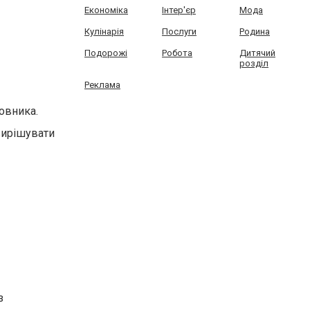
Економіка
Інтер'єр
Мода
Кулінарія
Послуги
Родина
Подорожі
Робота
Дитячий
розділ
Реклама
овника.
 вирішувати
з