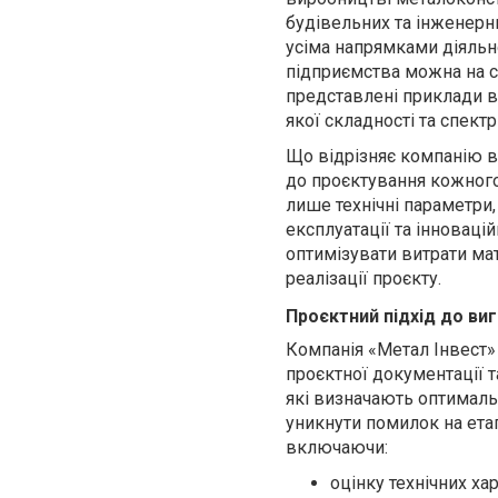
будівельних та інженерн
усіма напрямками діяльн
підприємства можна на с
представлені приклади в
якої складності та спект
Що відрізняє компанію в
до проєктування кожного
лише технічні параметри,
експлуатації та інноваці
оптимізувати витрати мат
реалізації проєкту.
Проєктний підхід до ви
Компанія «Метал Інвест» 
проєктної документації 
які визначають оптимальн
уникнути помилок на етап
включаючи:
оцінку технічних ха