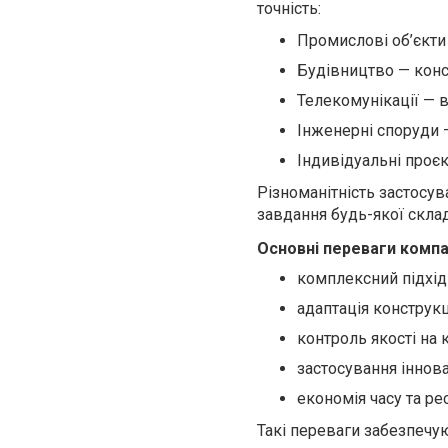
точність:
Промислові об’єкти
Будівництво — конс
Телекомунікації — в
Інженерні споруди —
Індивідуальні проє
Різноманітність застосув
завдання будь-якої склад
Основні переваги компан
комплексний підхід
адаптація конструкц
контроль якості на
застосування іннова
економія часу та р
Такі переваги забезпечую