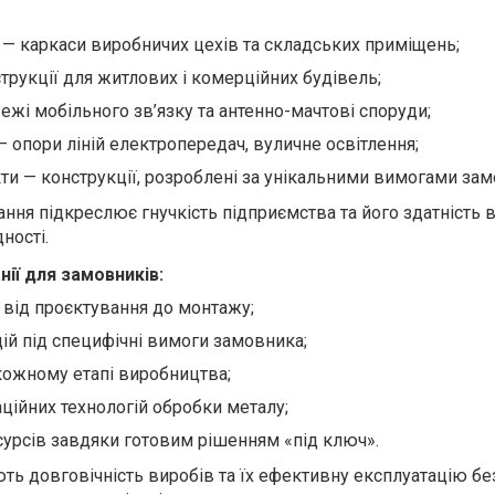
 — каркаси виробничих цехів та складських приміщень;
трукції для житлових і комерційних будівель;
ежі мобільного зв’язку та антенно-мачтові споруди;
 опори ліній електропередач, вуличне освітлення;
кти — конструкції, розроблені за унікальними вимогами зам
ання підкреслює гнучкість підприємства та його здатність
ності.
ії для замовників:
 від проєктування до монтажу;
ій під специфічні вимоги замовника;
 кожному етапі виробництва;
ційних технологій обробки металу;
есурсів завдяки готовим рішенням «під ключ».
ть довговічність виробів та їх ефективну експлуатацію бе