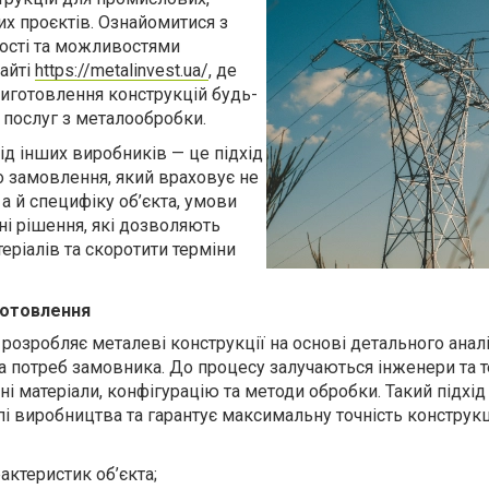
их проєктів. Ознайомитися з
ості та можливостями
айті
https://metalinvest.ua/
, де
иготовлення конструкцій будь-
р послуг з металообробки.
ід інших виробників — це підхід
 замовлення, який враховує не
 а й специфіку об’єкта, умови
йні рішення, які дозволяють
еріалів та скоротити терміни
готовлення
розробляє металеві конструкції на основі детального анал
та потреб замовника. До процесу залучаються інженери та т
і матеріали, конфігурацію та методи обробки. Такий підхі
і виробництва та гарантує максимальну точність конструкц
рактеристик об’єкта;