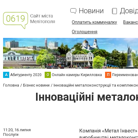
Новини
Дові
Оплатить коммуналку
Вакансі
Оголошення
А
Абитуриенту 2020
О
Онлайн камеры Кирилловка
П
Переименова
Головна
Бізнес новини
Інноваційні металоконструкції та комплексн
Інноваційні метало
11:20,
16 липня
Компанія «Метал Інвест»
Послуги
виробництві металоконс