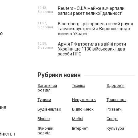
12:43,
Reuters - США майже вичерпали
5 серпня
запаси ракет великої дальності
11:27,
Bloomberg - рф провела новий раунд
5 серпня
таємних зустрічей з Європою щодо
до
війни в Україні
10:59,
Армія РФ втратила на війні проти
5 серпня
України ще 1130 військових і два
засоби ППО
Рубрики новин
Загальний
Техніка
Здоров'я
розділ
Туризм
Нерухомість
Транспорт
ння
Будівництво
Відпочинок
Розваги
Бізнес
Меблі
Спорт
Жіночий
Інтернет
Культура
розділ
ність і