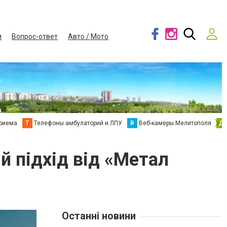
и
Вопрос-ответ
Авто / Мото
приема
Т
Телефоны амбулаторий и ЛПУ
В
Веб-камеры Мелитополя
Д
й підхід від «Метал
Останні новини