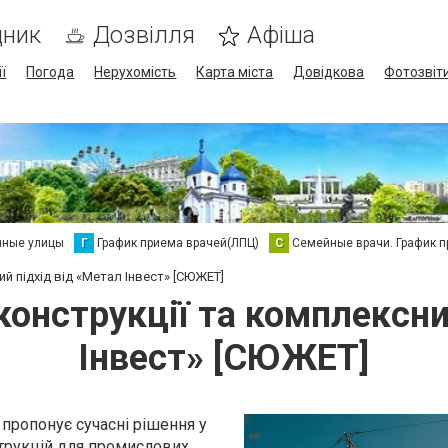
дник
Дозвілля
Афіша
ї
Погода
Нерухомість
Карта міста
Довідкова
Фотозвіт
нные улицы
Г
График приема врачей(ЛПЦ)
С
Семейные врачи. График 
ий підхід від «Метал Інвест» [СЮЖЕТ]
конструкції та комплексни
Інвест» [СЮЖЕТ]
 пропонує сучасні рішення у
трукцій для промислових,