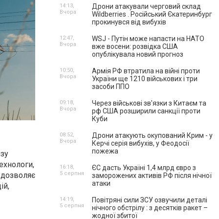
14:13,
Дрони атакували черговий склад
Вчора
Wildberries . Російський Єкатеринбург
прокинувся від вибухів
12:47,
WSJ - Путін може напасти на НАТО
Вчора
вже восени: розвідка США
опублікувала новий прогноз
10:50,
Армія РФ втратила на війні проти
Вчора
України ще 1210 військових і три
засоби ППО
09:18,
Через військові зв'язки з Китаєм та
Вчора
рф США розширили санкції проти
Куби
08:52,
Дрони атакують окупований Крим - у
Вчора
Керчі серія вибухів, у Феодосії
пожежа
ізу
ехнологи,
16:18,
ЄС дасть Україні 1,4 млрд євро з
5 серпня
д дозволяє
заморожених активів РФ після нічної
атаки
ій,
14:19,
Повітряні сили ЗСУ озвучили деталі
5 серпня
нічного обстрілу : з десятків ракет –
жодної збитої