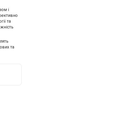
зом і
ефективно
гії та
ожність
блять
ових та