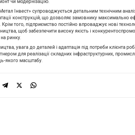
монт чи модернізацію.
Метал Інвест» супроводжується детальним технічним аналі
атації конструкцій, що дозволяє замовнику максимально 
Крім того, підприємство постійно впроваджує нові техноло
ництва, щоб забезпечити високу якість і конкурентоспром
на ринку.
ицтва, увага до деталей і адаптація під потреби клієнта ро
тнером для реалізації складних інфраструктурних, промисл
дь-якого масштабу.