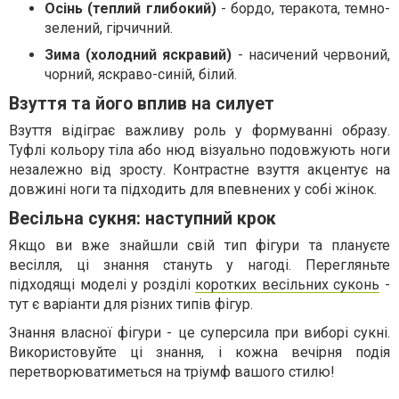
Осінь (теплий глибокий)
- бордо, теракота, темно-
зелений, гірчичний.
Зима (холодний яскравий)
- насичений червоний,
чорний, яскраво-синій, білий.
Взуття та його вплив на силует
Взуття відіграє важливу роль у формуванні образу.
Туфлі кольору тіла або нюд візуально подовжують ноги
незалежно від зросту. Контрастне взуття акцентує на
довжині ноги та підходить для впевнених у собі жінок.
Весільна сукня: наступний крок
Якщо ви вже знайшли свій тип фігури та плануєте
весілля, ці знання стануть у нагоді. Перегляньте
підходящі моделі у розділі
коротких весільних суконь
-
тут є варіанти для різних типів фігур.
Знання власної фігури - це суперсила при виборі сукні.
Використовуйте ці знання, і кожна вечірня подія
перетворюватиметься на тріумф вашого стилю!