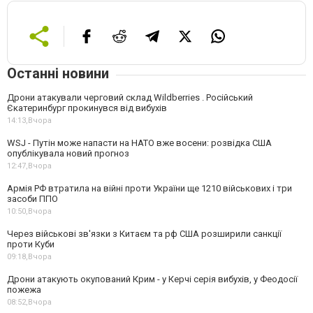
Останні новини
Дрони атакували черговий склад Wildberries . Російський
Єкатеринбург прокинувся від вибухів
14:13,
Вчора
WSJ - Путін може напасти на НАТО вже восени: розвідка США
опублікувала новий прогноз
12:47,
Вчора
Армія РФ втратила на війні проти України ще 1210 військових і три
засоби ППО
10:50,
Вчора
Через військові зв'язки з Китаєм та рф США розширили санкції
проти Куби
09:18,
Вчора
Дрони атакують окупований Крим - у Керчі серія вибухів, у Феодосії
пожежа
08:52,
Вчора