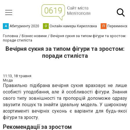
А
Абитуриенту 2020
О
Онлайн камеры Кирилловка
П
Переименова
Головна
Бізнес новини
Вечірня сукня за типом фігури та зростом:
поради стиліста
Вечірня сукня за типом фігури та зростом:
поради стиліста
11:13,
18 травня
Мода
Правильно підібрана вечірня сукня враховує не лише
особисті уподобання, але й особливості фігури. Знання
свого типу зовнішності та пропорцій допоможе одразу
звузити пошук та знайти ідеальну модель. У широкому
асортименті вечірніх суконь є варіанти для будь-якої
фігури та зросту.
Рекомендації за зростом