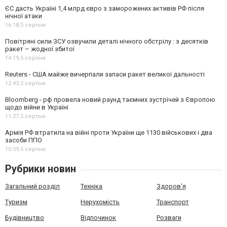
ЄС дасть Україні 1,4 млрд євро з заморожених активів РФ після
нічної атаки
16:18,
5 серпня
Повітряні сили ЗСУ озвучили деталі нічного обстрілу : з десятків
ракет – жодної збитої
14:19,
5 серпня
Reuters - США майже вичерпали запаси ракет великої дальності
12:43,
5 серпня
Bloomberg - рф провела новий раунд таємних зустрічей з Європою
щодо війни в Україні
11:27,
5 серпня
Армія РФ втратила на війні проти України ще 1130 військових і два
засоби ППО
10:59,
5 серпня
Рубрики новин
Загальний розділ
Техніка
Здоров'я
Туризм
Нерухомість
Транспорт
Будівництво
Відпочинок
Розваги