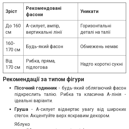
Рекомендовані
Зріст
Уникати
фасони
До 160
A-силует, ампір,
Горизонтальні
см
вертикальні лінії
деталі на талії
160-
Будь-який фасон
Обмежень немає
170 см
Від
Рибка, пряма,
Надто короткі сукні
170 см
підлогова
Рекомендації за типом фігури
Пісочний годинник
- будь-який облягаючий фасон
підкреслить талію. Рибка та класична A-лінія -
ідеальні варіанти.
Груша
- A-силует відвертає увагу від широких
стегон. Акцентуйте верх яскравим декором.
Яблуко