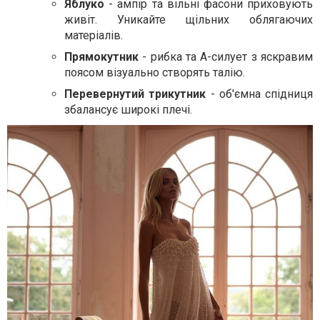
Яблуко
- ампір та вільні фасони приховують
живіт. Уникайте щільних облягаючих
матеріалів.
Прямокутник
- рибка та A-силует з яскравим
поясом візуально створять талію.
Перевернутий трикутник
- об'ємна спідниця
збалансує широкі плечі.