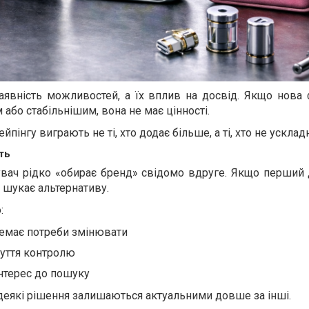
аявність можливостей, а їх вплив на досвід. Якщо нова 
або стабільнішим, вона не має цінності.
пінгу виграють не ті, хто додає більше, а ті, хто не усклад
ть
увач рідко «обирає бренд» свідомо вдруге. Якщо перший 
е шукає альтернативу.
:
емає потреби змінювати
чуття контролю
інтерес до пошуку
 деякі рішення залишаються актуальними довше за інші.