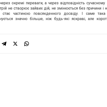
ерез окремі переваги, а через відповідність сучасному 
трій не створює зайвих дій, не змінюється без причини і 
о стає частиною повсякденного досвіду. І саме така
інується значно більше, ніж будь-які яскраві, але коро