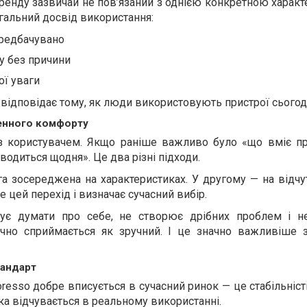
бренду зазвичай не пов’язаний з однією конкретною харак
агальний досвід використання:
ередбачувано
у без причини
ої уваги
и відповідає тому, як люди використовують пристрої сьогод
енного комфорту
з користувачем. Якщо раніше важливо було «що вміє при
водиться щодня». Це два різні підходи.
 зосереджена на характеристиках. У другому — на відчут
 цей перехід і визначає сучасний вибір.
ує думати про себе, не створює дрібних проблем і н
ично сприймається як зручний. І це значно важливіше з
тандарт
oresso добре вписується в сучасний ринок — це стабільніс
 яка відчувається в реальному використанні.