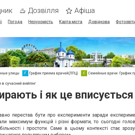
дник
Дозвілля
Афіша
ї
Погода
Нерухомість
Карта міста
Довідкова
Фотозвіт
нные улицы
Г
График приема врачей(ЛПЦ)
С
Семейные врачи. График 
 в сучасний вейпінг
ирають і як це вписується 
авно перестав бути про експерименти заради експериме
али максимум функцій і різні формати, то сьогодні голо
більності і простоти. Саме в цьому контексті стає зроз
лишатися популярним вибором.