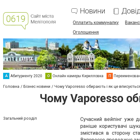
Новини
Дові
Оплатить коммуналку
Вакансі
Оголошення
А
Абитуриенту 2020
О
Онлайн камеры Кирилловка
П
Переименова
Головна
Бізнес новини
Чому Vaporesso обирають і як це вписується
Чому Vaporesso об
Загальний розділ
Сучасний вейпінг уже д
раніше користувачі шук
змістився в сторону ста
Вапорессо
продовжує за