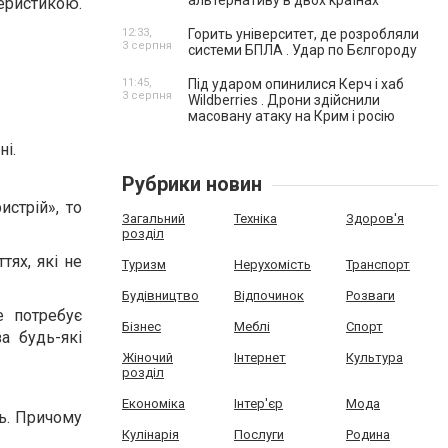
альтернативу в двох країнах
теристикою.
12:33,
Горить університет, де розробляли
3 серпня
системи БПЛА . Удар по Бєлгороду
11:45,
Під ударом опинилися Керч і хаб
3 серпня
Wildberries . Дрони здійснили
масовану атаку на Крим і росію
ні.
Рубрики новин
стрій», то
Загальний
Техніка
Здоров'я
розділ
тях, які не
Туризм
Нерухомість
Транспорт
Будівництво
Відпочинок
Розваги
е потребує
Бізнес
Меблі
Спорт
а будь-які
Жіночий
Інтернет
Культура
розділ
Економіка
Інтер'єр
Мода
ть. Причому
Кулінарія
Послуги
Родина