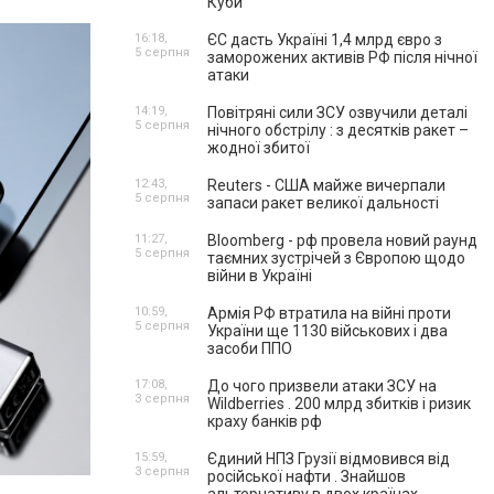
Куби
16:18,
ЄС дасть Україні 1,4 млрд євро з
5 серпня
заморожених активів РФ після нічної
атаки
14:19,
Повітряні сили ЗСУ озвучили деталі
5 серпня
нічного обстрілу : з десятків ракет –
жодної збитої
12:43,
Reuters - США майже вичерпали
5 серпня
запаси ракет великої дальності
11:27,
Bloomberg - рф провела новий раунд
5 серпня
таємних зустрічей з Європою щодо
війни в Україні
10:59,
Армія РФ втратила на війні проти
5 серпня
України ще 1130 військових і два
засоби ППО
17:08,
До чого призвели атаки ЗСУ на
3 серпня
Wildberries . 200 млрд збитків і ризик
краху банків рф
15:59,
Єдиний НПЗ Грузії відмовився від
3 серпня
російської нафти . Знайшов