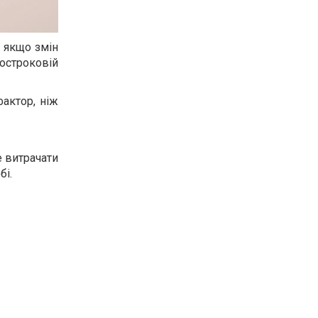
І якщо змін
остроковій
актор, ніж
е витрачати
бі.
.