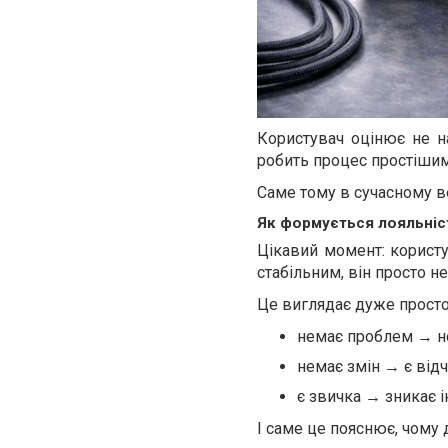
Користувач оцінює не н
робить процес простішим 
Саме тому в сучасному вей
Як формується лояльніс
Цікавий момент: корист
стабільним, він просто н
Це виглядає дуже просто
немає проблем → н
немає змін → є від
є звичка → зникає 
І саме це пояснює, чому