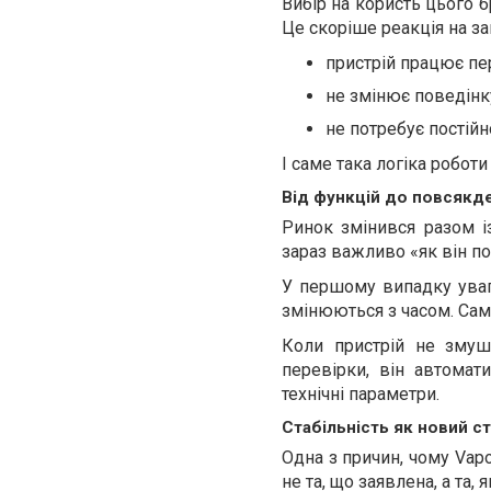
Вибір на користь цього 
Це скоріше реакція на з
пристрій працює п
не змінює поведінк
не потребує постійн
І саме така логіка робот
Від функцій до повсякд
Ринок змінився разом і
зараз важливо «як він по
У першому випадку увага
змінюються з часом. Саме
Коли пристрій не змуш
перевірки, він автомат
технічні параметри.
Стабільність як новий с
Одна з причин, чому Vap
не та, що заявлена, а та,