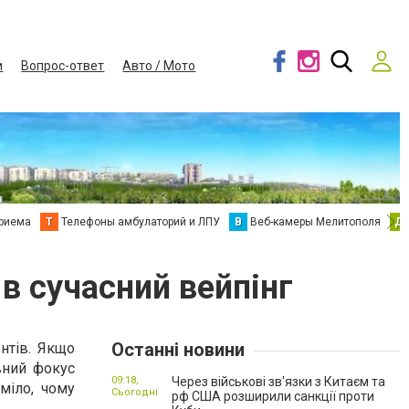
и
Вопрос-ответ
Авто / Мото
приема
Т
Телефоны амбулаторий и ЛПУ
В
Веб-камеры Мелитополя
Д
в сучасний вейпінг
Останні новини
нтів. Якщо
вний фокус
09:18,
Через військові зв'язки з Китаєм та
уміло, чому
Сьогодні
рф США розширили санкції проти