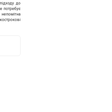
підходу до
не потребує
 непомітна
ткострокові