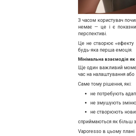
З часом користувач почин
немає — це і є показни
перспективі.
Це не створює «ефекту 
будь-яка перша емоція.
Мінімальна взаємодія я
Ще один важливий момент
час на налаштування або 
Саме тому рішення, які:
не потребують адап
не змушують зміню
не створюють нових
сприймаються як більш з
Vaporesso в цьому плані 