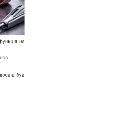
функція не
нює.
досвід був