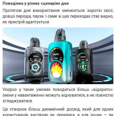
Поведінка у різних сценаріях дня
Протягом дня використання змінюється: короткі сесії,
довші періоди, паузи. І саме в цих переходах стає видно,
як пристрій адаптується.
Voopoo у таких умовах поводиться більш «відкрито»:
зміни у навантаженні можуть відчуватися, а не повністю
згладжуватися.
Це створює більш динамічний досвід, який для одних
користувачів виглядає як перевага, а для інших — як