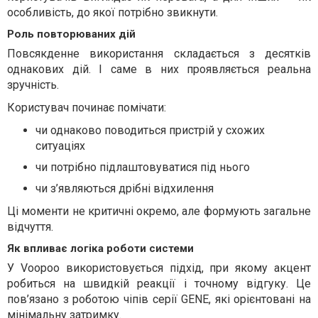
особливість, до якої потрібно звикнути.
Роль повторюваних дій
Повсякденне використання складається з десятків
однакових дій. І саме в них проявляється реальна
зручність.
Користувач починає помічати:
чи однаково поводиться пристрій у схожих
ситуаціях
чи потрібно підлаштовуватися під нього
чи з’являються дрібні відхилення
Ці моменти не критичні окремо, але формують загальне
відчуття.
Як впливає логіка роботи системи
У Voopoo використовується підхід, при якому акцент
робиться на швидкій реакції і точному відгуку. Це
пов’язано з роботою чіпів серії GENE, які орієнтовані на
мінімальну затримку.