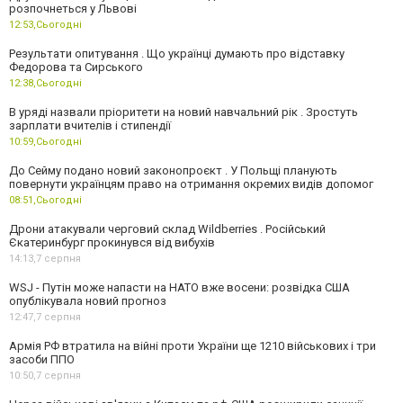
розпочнеться у Львові
12:53,
Сьогодні
Результати опитування . Що українці думають про відставку
Федорова та Сирського
12:38,
Сьогодні
В уряді назвали пріоритети на новий навчальний рік . Зростуть
зарплати вчителів і стипендії
10:59,
Сьогодні
До Сейму подано новий законопроєкт . У Польщі планують
повернути українцям право на отримання окремих видів допомог
08:51,
Сьогодні
Дрони атакували черговий склад Wildberries . Російський
Єкатеринбург прокинувся від вибухів
14:13,
7 серпня
WSJ - Путін може напасти на НАТО вже восени: розвідка США
опублікувала новий прогноз
12:47,
7 серпня
Армія РФ втратила на війні проти України ще 1210 військових і три
засоби ППО
10:50,
7 серпня