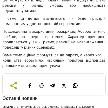
Це можуть бути: ледь помітні зміни у відчуттях, різна
реакція у різних умовах або необхідність
підлаштовуватися.
І саме ці деталі визначають, чи буде пристрій
комфортним у довгостроковій перспективі.
Повсякденне використання розкриває Voopoo значно
глибше, ніж перші враження. Характер пристрою
проявляється у зміні ритму, реакції на навантаження і
поведінці у різних сценаріях.
Саме тому оцінка формується не одразу, а через час —
коли стає зрозуміло, наскільки пристрій відповідає
реальним звичкам користувача.
Останні новини
Другий етап ексгумації останків солдатів Війська Польського