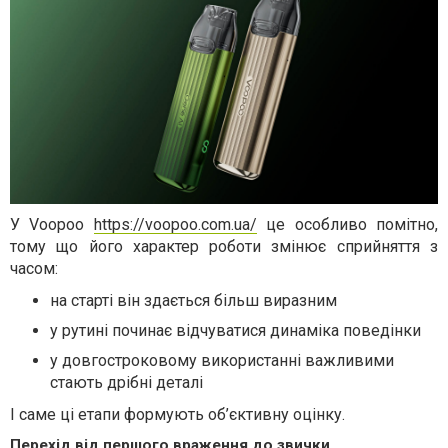
У Voopoo
https://voopoo.com.ua/
це особливо помітно,
тому що його характер роботи змінює сприйняття з
часом:
на старті він здається більш виразним
у рутині починає відчуватися динаміка поведінки
у довгостроковому використанні важливими
стають дрібні деталі
І саме ці етапи формують об’єктивну оцінку.
Перехід від першого враження до звички