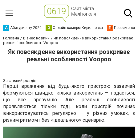
А
Абитуриенту 2020
О
Онлайн камеры Кирилловка
П
Переименова
Головна
Бізнес новини
Як повсякденне використання розкриває
реальні особливості Voopoo
Як повсякденне використання розкриває
реальні особливості Voopoo
Загальний розділ
Перші враження від будь-якого пристрою зазвичай
формуються швидко: кілька використань — і здається,
що все зрозуміло. Але реальні особливості
проявляються тільки тоді, коли пристрій починає
використовуватись регулярно — у різних умовах, з
різним ритмом і без «ідеального» сценарію.