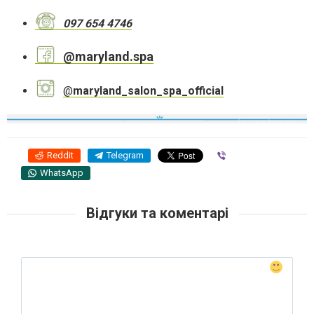
097 654 4746
@maryland.spa
@
maryland_salon_spa_official
Reddit
Telegram
Viber
WhatsApp
Відгуки та коментарі