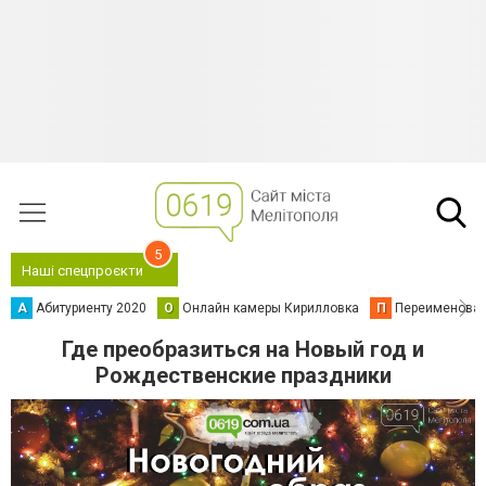
5
Наші спецпроєкти
А
Абитуриенту 2020
О
Онлайн камеры Кирилловка
П
Переименова
Где преобразиться на Новый год и
Рождественские праздники