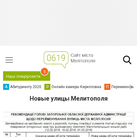
5
Наші спецпроєкти
А
Абитуриенту 2020
О
Онлайн камеры Кирилловка
П
Переименова
Новые улицы Мелитополя