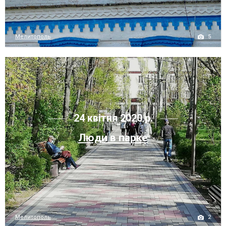
5
Мелитополь
24 квітня 2020 р.
Люди в парке
2
Мелитополь