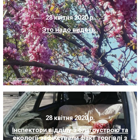
28 квітня 2020 р.
Это надо видеть..
3
Мелитополь
28 квітня 2020 р.
Інспектори відділу з благоустрою та
екології зафіксували факт торгівлі з