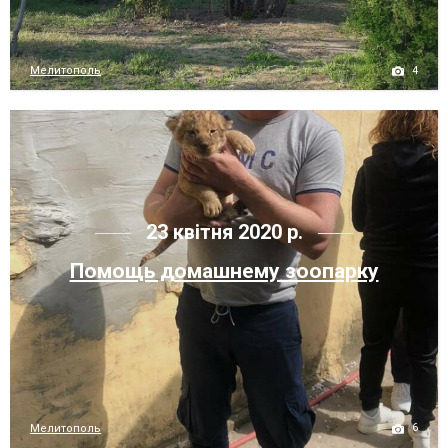
4
Мелитополь
23 квітня 2020 р.
Помощь домашнему зоопарку
6
Мелитополь