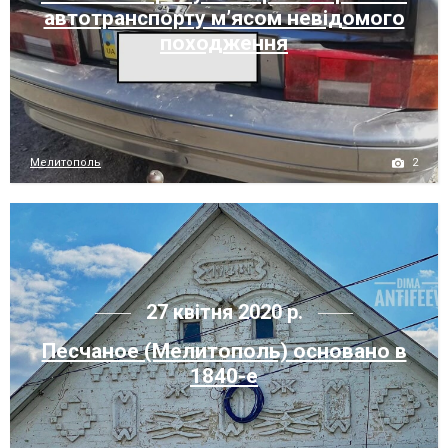
автотранспорту м’ясом невідомого
походження
2
Мелитополь
27 квітня 2020 р.
Песчаное (Мелитополь) основано в
1840-е