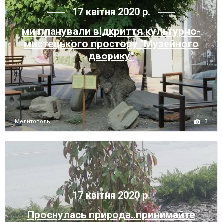
17 квітня 2020 р.
ми планували відкриття культурно-
мистецького простору "Музейного
дворику"
3
Мелитополь
17 квітня 2020 р.
Проснулась природа..принимайте