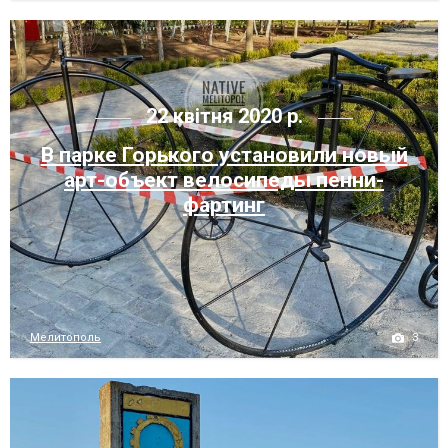
22 квітня 2020 р.
В парке Горького установили новый
арт-объект велосипеды пенни-
фартинг
3
Мелитополь