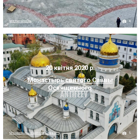
4
Мелитополь
20 квітня 2020 р.
Монастырь святого Саввы
Освященного
5
Монастырь святого Саввы...