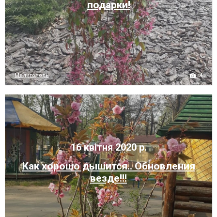
подарки!
4
Мелитополь
16 квітня 2020 р.
Как хорошо дышится.. Обновления
везде!!!