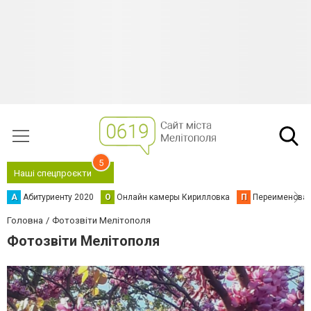
5
Наші спецпроєкти
А
Абитуриенту 2020
О
Онлайн камеры Кирилловка
П
Переименова
Головна
Фотозвіти Мелітополя
Фотозвіти Мелітополя