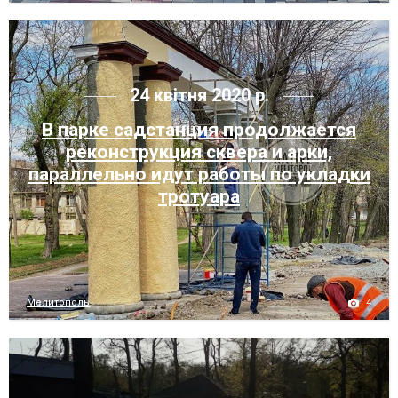
24 квітня 2020 р.
В парке садстанция продолжается
реконструкция сквера и арки,
параллельно идут работы по укладки
тротуара
4
Мелитополь