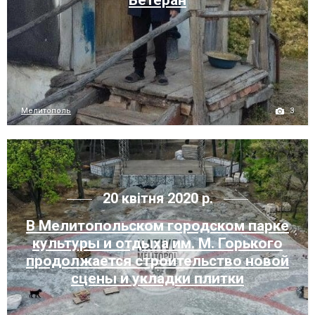
Ветеран
3
Мелитополь
20 квітня 2020 р.
В Мелитопольском городском парке
культуры и отдыха им. М. Горького
продолжается строительство новой
сцены и укладки плитки