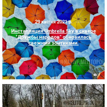
29 квітня 2021 р.
Инсталляция Umbrella Sky в сквере
"Дружбы народов" обновилась
свежими зонтиками.
6
Мелитополь