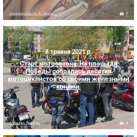
9
перекресток пр. Б. Хмель...
8 травня 2021 р.
Старт мотосезона. На площади
Победы собрались десятки
мотоциклистов со своими железными
конями.
8
площадь Победы