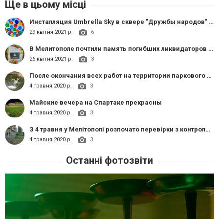
Ще в цьому місці
Инсталляция Umbrella Sky в сквере "Дружбы народов" обновилась свежими зонтиками.
29 квітня 2021 р.
6
В Мелитополе почтили память погибших ликвидаторов аварии на ЧАЭС
26 квітня 2021 р.
3
После окончания всех работ на территории паркового водоема
4 травня 2020 р.
3
Майские вечера на Спартаке прекрасны
4 травня 2020 р.
3
З 4 травня у Мелітополі розпочато перевірки з контролю за покосом карантинних рослин та бур'янів на прилеглих територіях.
4 травня 2020 р.
3
Останні фотозвіти