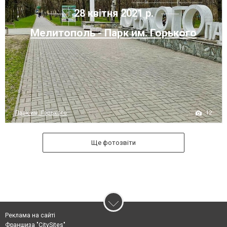
28 квітня 2021 р.
Мелитополь - Парк им. Горького
12
Парк им. Горького
Ще фотозвіти
Реклама на сайті
Франшиза "CitySites"