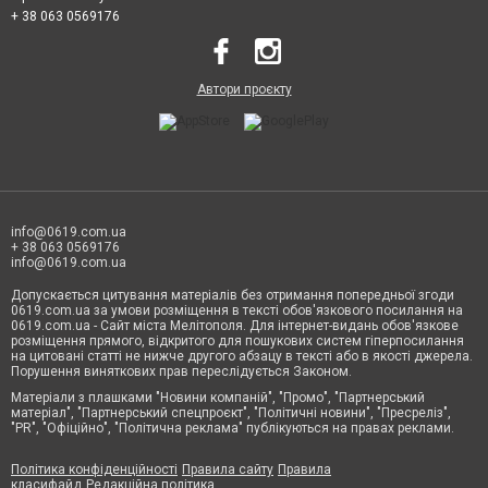
+ 38 063 0569176
Автори проєкту
info@0619.com.ua
+ 38 063 0569176
info@0619.com.ua
Допускається цитування матеріалів без отримання попередньої згоди
0619.com.ua за умови розміщення в тексті обов'язкового посилання на
0619.com.ua - Сайт міста Мелітополя. Для інтернет-видань обов'язкове
розміщення прямого, відкритого для пошукових систем гіперпосилання
на цитовані статті не нижче другого абзацу в тексті або в якості джерела.
Порушення виняткових прав переслідується Законом.
Матеріали з плашками "Новини компаній", "Промо", "Партнерський
матеріал", "Партнерський спецпроєкт", "Політичні новини", "Пресреліз",
"PR", "Офіційно", "Політична реклама" публікуються на правах реклами.
Політика конфіденційності
Правила сайту
Правила
класифайд
Редакційна політика