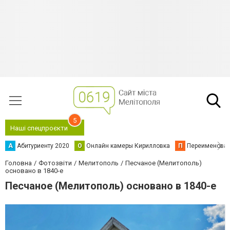
5
Наші спецпроєкти
А
Абитуриенту 2020
О
Онлайн камеры Кирилловка
П
Переименова
Головна
Фотозвіти
Мелитополь
Песчаное (Мелитополь)
основано в 1840-е
Песчаное (Мелитополь) основано в 1840-е