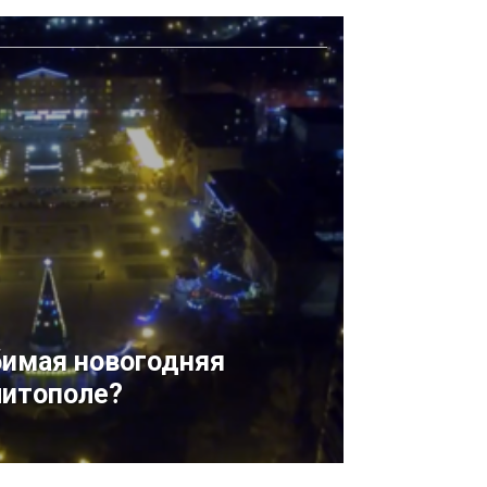
бимая новогодняя
литополе?