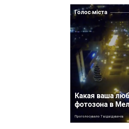
Голос міста
Какая ваша лю
фотозона в Ме
Проголосувало 7 відвідувачів