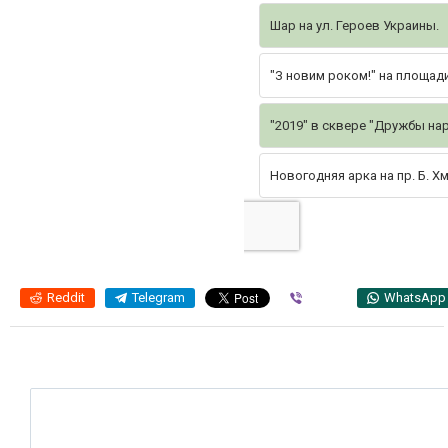
Шар на ул. Героев Украины.
"З новим роком!" на площад
"2019" в сквере "Дружбы на
Новогодняя арка на пр. Б. Х
Reddit
Telegram
Viber
WhatsApp