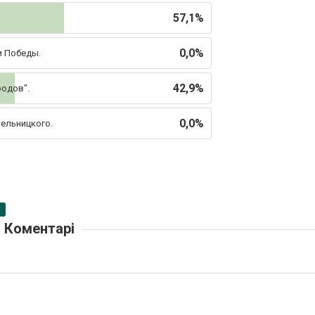
57,1%
0,0%
и Победы.
42,9%
родов".
0,0%
мельницкого.
Коментарі