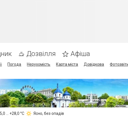
дник
Дозвілля
Афіша
ї
Погода
Нерухомість
Карта міста
Довідкова
Фотозвіт
,0 ... +28,0 °С
Ясно, без опадів