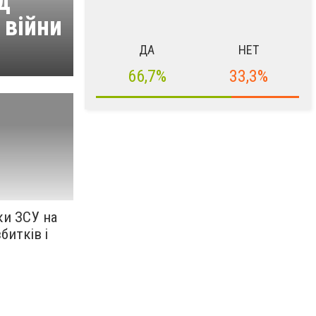
д
 війни
ДА
НЕТ
66,7%
33,3%
ки ЗСУ на
збитків і