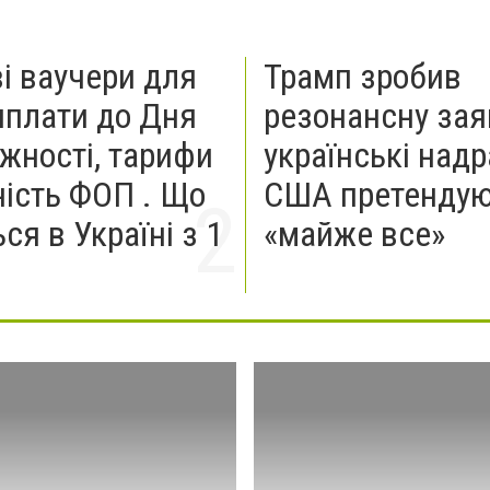
і ваучери для
Трамп зробив
иплати до Дня
резонансну зая
жності, тарифи
українські надр
ність ФОП . Що
США претендую
ся в Україні з 1
«майже все»