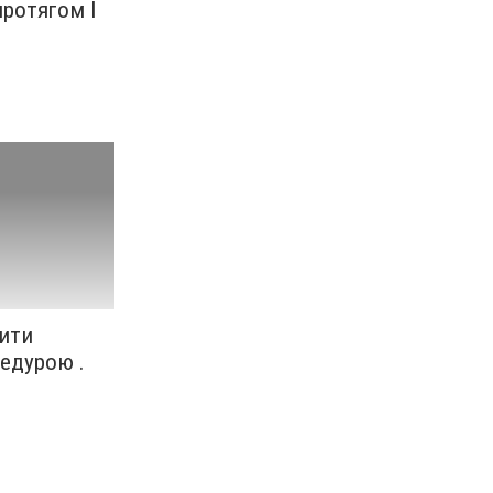
протягом I
ити
едурою .
Ч