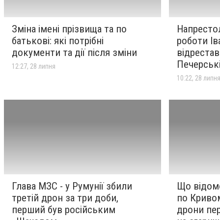
Зміна імені прізвища та по
Напресто
батькові: які потрібні
роботи Ів
документи та дії після зміни
відрестав
Печерські
12:27, 28 липня
10:22, 28 липн
Глава МЗС - у Румунії збили
Що відом
третій дрон за три доби,
по Кривом
перший був російським
дрони пе