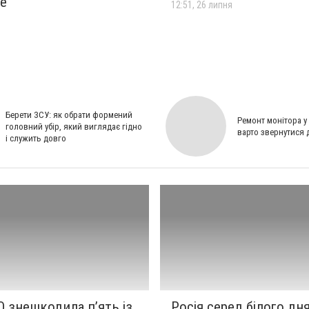
ще
12:51, 26 липня
я
Берети ЗСУ: як обрати формений
Ремонт монітора у 
головний убір, який виглядає гідно
варто звернутися 
і служить довго
О знешкодила п’ять із
Росія серед білого дн