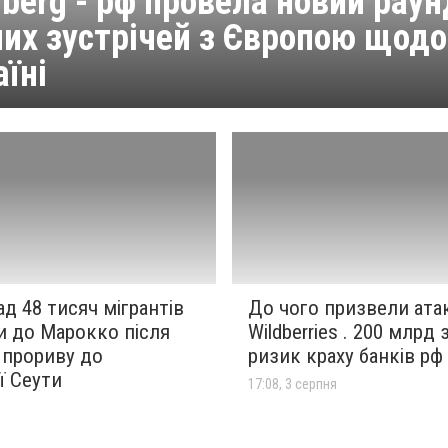
berg - рф провела новий раун
их зустрічей з Європою щодо
аїні
ад 48 тисяч мігрантів
До чого призвели ата
и до Марокко після
Wildberries . 200 млрд 
 прориву до
ризик краху банків рф
ї Сеути
17:08, 3 серпня
я