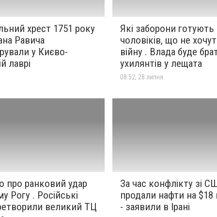
льний хрест 1751 року
Які заборони готують
ана Равича
чоловіків, що не хочут
рували у Києво-
війну . Влада буде бра
й лаврі
ухилянтів у лещата
я
08:52, 28 липня
о про ранковий удар
За час конфлікту зі С
у Рогу . Російські
продали нафти на $18 
ретворили великий ТЦ
- заявили в Ірані