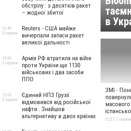
Bloom
обстрілу : з десятків ракет
таємн
– жодної збитої
в Укр
Reuters - США майже
12:43
5 серпня
вичерпали запаси ракет
великої дальності
Армія РФ втратила на війні
10:59
5 серпня
проти України ще 1130
військових і два засоби
ППО
ЗМІ - Пон
Єдиний НПЗ Грузії
15:59
повернул
3 серпня
відмовився від російської
масового
нафти . Знайшов
іспансько
альтернативу в двох країнах
12:37, 1 серпн