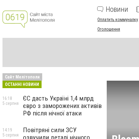
Новини
Оплатить коммуналку
Оголошення
Сайт Мелітополя
ОСТАННІ НОВИНИ
ЄС дасть Україні 1,4 млрд
16:18
5 серпня
євро з заморожених активів
РФ після нічної атаки
Повітряні сили ЗСУ
14:19
5 серпня
озвучили деталі нічного