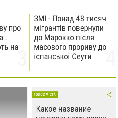
ЗМІ - Понад 48 тисяч
ву про
мігрантів повернули
а .
до Марокко після
ть на
масового прориву до
іспанської Сеути
ГОЛОС МІСТА
Какое название