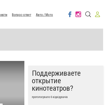
звіти
Вопрос-ответ
Авто / Мото
Поддерживаете
открытие
кинотеатров?
проголосувало 6 відвідувачів