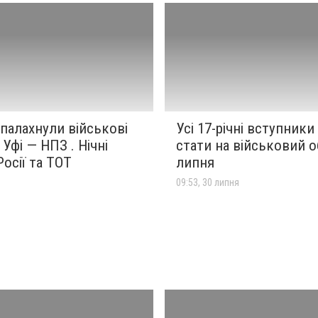
палахнули військові
Усі 17-річні вступник
 Уфі — НПЗ . Нічні
стати на військовий о
Росії та ТОТ
липня
я
09:53, 30 липня