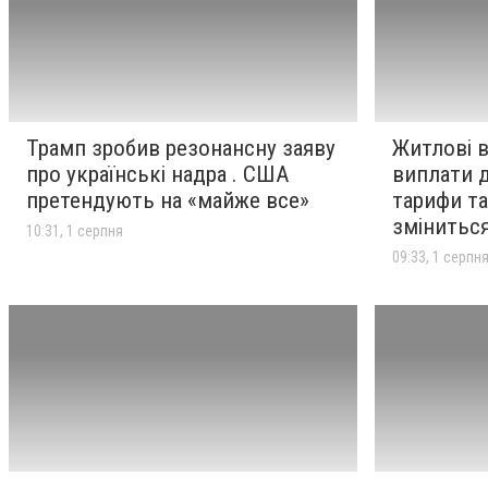
Сеути
Трамп зробив резонансну
10:31
1 серпня
заяву про українські надра .
США претендують на
«майже все»
Трамп зробив резонансну заяву
Житлові в
про українські надра . США
виплати 
претендують на «майже все»
тарифи та
Житлові ваучери для ВПО,
09:33
1 серпня
зміниться
виплати до Дня
10:31, 1 серпня
Незалежності, тарифи та
09:33, 1 серпн
звітність ФОП . Що
зміниться в Україні з 1
серпня
Трамп пояснив затримку з
08:48
1 серпня
передачею Україні ліцензій
на виробництво ракет до
Patriot . "Дуже непросте