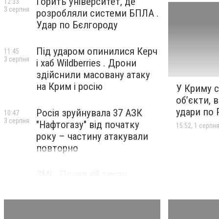
Горить університет, де
12:33
3 серпня
розробляли системи БПЛА .
Удар по Бєлгороду
Під ударом опинилися Керч
11:45
3 серпня
і хаб Wildberries . Дрони
здійснили масовану атаку
на Крим і росію
У Криму с
об’єкти, в
удари по 
Росія зруйнувала 37 АЗК
10:47
3 серпня
"Нафтогазу" від початку
15:52, 1 серпн
року – частину атакували
повторно
ЗМІ - Понад 48 тисяч
12:37
1 серпня
мігрантів повернули до
Марокко після масового
прориву до іспанської