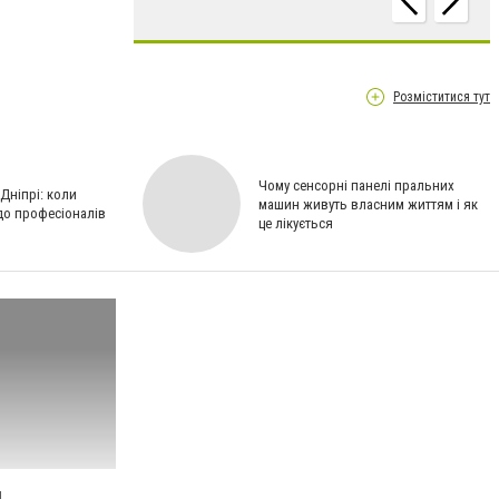
Розміститися тут
Чому сенсорні панелі пральних
Дніпрі: коли
машин живуть власним життям і як
до професіоналів
це лікується
я