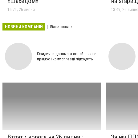
«Шахедом»
на згари
16:21, 26 липня
13:49, 26 липн
НОВИНИ КОМПАНІЙ
Бізнес новини
Юридична допомога онлайн: як це
працює і кому справді підходить
Втрати ворога на 26 липня :
За ніч ПП