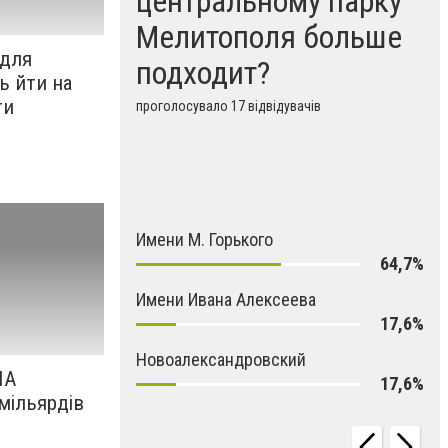
центральному парку
Мелитополя больше
 для
подходит?
ь йти на
ти
проголосувало 17 відвідувачів
Имени М. Горького
64,7%
Имени Ивана Алексеева
17,6%
Новоалександровский
ША
17,6%
мільярдів