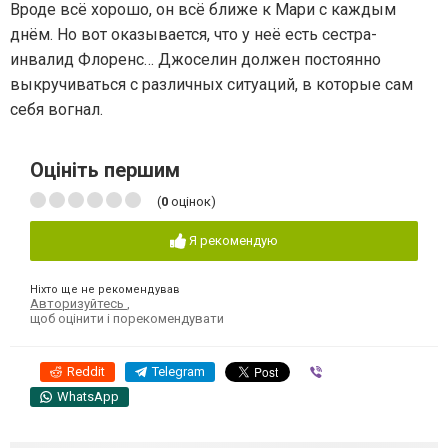
Вроде всё хорошо, он всё ближе к Мари с каждым
днём. Но вот оказывается, что у неё есть сестра-
инвалид Флоренс… Джоселин должен постоянно
выкручиваться с различных ситуаций, в которые сам
себя вогнал.
Оцініть першим
(
0
оцінок)
Я рекомендую
Ніхто ще не рекомендував
Авторизуйтесь
,
щоб оцінити і порекомендувати
Reddit
Telegram
Viber
WhatsApp