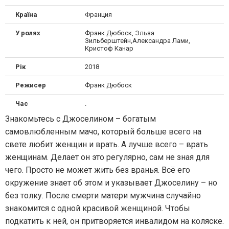
Країна
Франция
У ролях
Франк Дюбоск, Эльза
Зильберштейн,Александра Лами,
Кристоф Канар
Рік
2018
Режисер
Франк Дюбоск
Час
.
Знакомьтесь с Джоселином – богатым
самовлюбленным мачо, который больше всего на
свете любит женщин и врать. А лучше всего – врать
женщинам. Делает он это регулярно, сам не зная для
чего. Просто не может жить без вранья. Всё его
окружение знает об этом и указывает Джоселину – но
без толку. После смерти матери мужчина случайно
знакомится с одной красивой женщиной. Чтобы
подкатить к ней, он притворяется инвалидом на коляске.