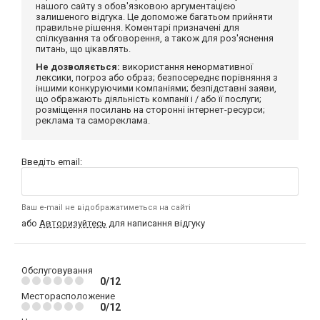
нашого сайту з обов'язковою аргументацією
залишеного відгука. Це допоможе багатьом прийняти
правильне рішення. Коментарі призначені для
спілкування та обговорення, а також для роз'яснення
питань, що цікавлять.
Не дозволяється:
використання ненормативної
лексики, погроз або образ; безпосереднє порівняння з
іншими конкуруючими компаніями; безпідставні заяви,
що ображають діяльність компанії і / або її послуги;
розміщення посилань на сторонні інтернет-ресурси;
реклама та самореклама.
Введіть email:
Ваш e-mail не відображатиметься на сайті
або
Авторизуйтесь
для написання відгуку
Обслуговування
0/12
Месторасположение
0/12