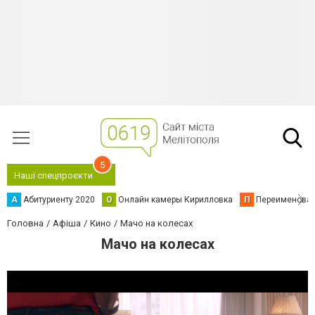
5
Наші спецпроєкти
А
Абитуриенту 2020
О
Онлайн камеры Кирилловка
П
Переименова
Головна
Афіша
Кино
Мачо на колесах
Мачо на колесах