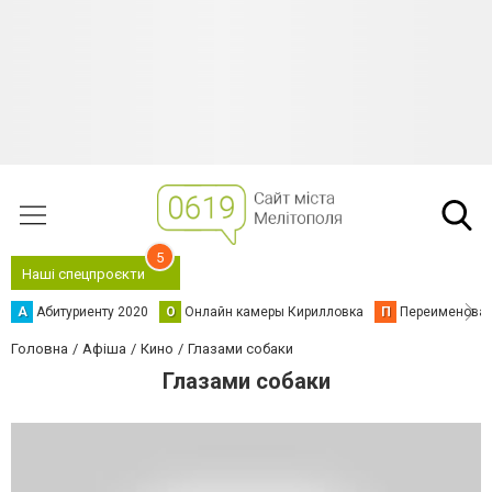
5
Наші спецпроєкти
А
Абитуриенту 2020
О
Онлайн камеры Кирилловка
П
Переименова
Головна
Афіша
Кино
Глазами собаки
Глазами собаки