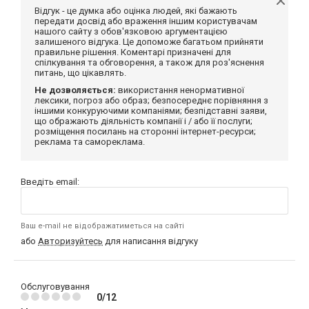
Відгук - це думка або оцінка людей, які бажають
передати досвід або враження іншим користувачам
нашого сайту з обов'язковою аргументацією
залишеного відгука. Це допоможе багатьом прийняти
правильне рішення. Коментарі призначені для
спілкування та обговорення, а також для роз'яснення
питань, що цікавлять.
Не дозволяється:
використання ненормативної
лексики, погроз або образ; безпосереднє порівняння з
іншими конкуруючими компаніями; безпідставні заяви,
що ображають діяльність компанії і / або її послуги;
розміщення посилань на сторонні інтернет-ресурси;
реклама та самореклама.
Введіть email:
Ваш e-mail не відображатиметься на сайті
або
Авторизуйтесь
для написання відгуку
Обслуговування
0/12