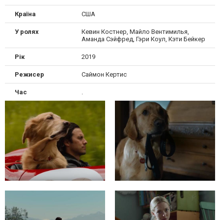
Країна
США
У ролях
Кевин Костнер, Майло Вентимилья,
Аманда Сэйфред, Гэри Коул, Кэти Бейкер
Рік
2019
Режисер
Саймон Кертис
Час
.