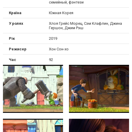
семейный, фэнтези
Країна
Южная Корея
У ролях
Хлоя Грейс Морец, Сэм Клафлин, Джина
Гершон, Джим Рэш
Рік
2019
Режисер
Хон Сон-хо
Час
92