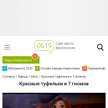
5
Наші спецпроєкти
А
Абитуриенту 2020
О
Онлайн камеры Кирилловка
П
Переименова
Головна
Афіша
Кино
Красные туфельки и 7 гномов
Красные туфельки и 7 гномов