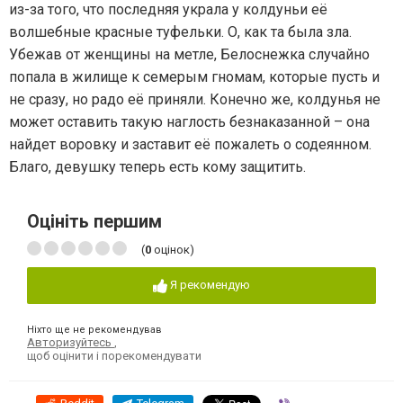
из-за того, что последняя украла у колдуньи её
волшебные красные туфельки. О, как та была зла.
Убежав от женщины на метле, Белоснежка случайно
попала в жилище к семерым гномам, которые пусть и
не сразу, но радо её приняли. Конечно же, колдунья не
может оставить такую наглость безнаказанной – она
найдет воровку и заставит её пожалеть о содеянном.
Благо, девушку теперь есть кому защитить.
Оцініть першим
(
0
оцінок)
Я рекомендую
Ніхто ще не рекомендував
Авторизуйтесь
,
щоб оцінити і порекомендувати