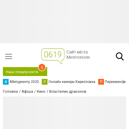
5
Наші спецпроєкти
А
Абитуриенту 2020
О
Онлайн камеры Кирилловка
П
Переименова
Головна
Афіша
Кино
Властелин драконов