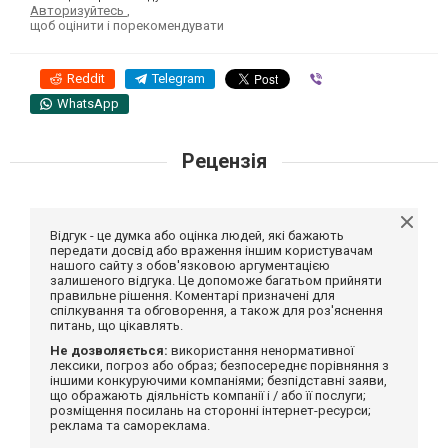
Авторизуйтесь
,
щоб оцінити і порекомендувати
Reddit
Telegram
Viber
WhatsApp
Рецензія
Відгук - це думка або оцінка людей, які бажають
передати досвід або враження іншим користувачам
нашого сайту з обов'язковою аргументацією
залишеного відгука. Це допоможе багатьом прийняти
правильне рішення. Коментарі призначені для
спілкування та обговорення, а також для роз'яснення
питань, що цікавлять.
Не дозволяється:
використання ненормативної
лексики, погроз або образ; безпосереднє порівняння з
іншими конкуруючими компаніями; безпідставні заяви,
що ображають діяльність компанії і / або її послуги;
розміщення посилань на сторонні інтернет-ресурси;
реклама та самореклама.