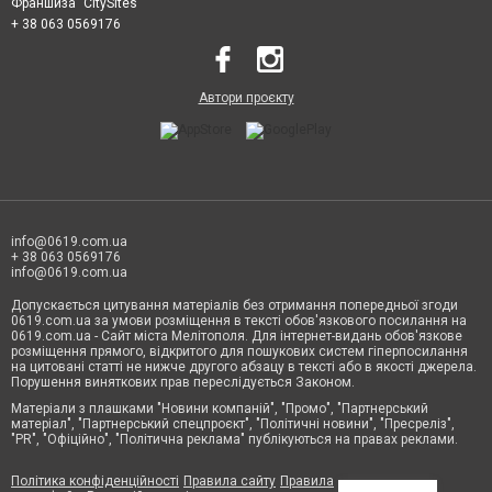
Франшиза "CitySites"
+ 38 063 0569176
Автори проєкту
info@0619.com.ua
+ 38 063 0569176
info@0619.com.ua
Допускається цитування матеріалів без отримання попередньої згоди
0619.com.ua за умови розміщення в тексті обов'язкового посилання на
0619.com.ua - Сайт міста Мелітополя. Для інтернет-видань обов'язкове
розміщення прямого, відкритого для пошукових систем гіперпосилання
на цитовані статті не нижче другого абзацу в тексті або в якості джерела.
Порушення виняткових прав переслідується Законом.
Матеріали з плашками "Новини компаній", "Промо", "Партнерський
матеріал", "Партнерський спецпроєкт", "Політичні новини", "Пресреліз",
"PR", "Офіційно", "Політична реклама" публікуються на правах реклами.
Політика конфіденційності
Правила сайту
Правила