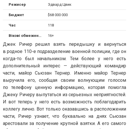
Режисер
Эдвард Цвик
Бюджет
$68 000 000
Час
118
Вікові обмеження
16+
Джек Ричер решил взять передышку и вернуться
в родное 110-е подразделение военной полиции, где он
когда-то был начальником. Тем более у него есть
дополнительный интерес — действующий командир
части, майор Сьюзан Тернер. Именно майор Тернер
выручила его, сообщая своим волнующим голосом
по телефону ценную информацию, которая помогла
Джеку Ричеру выпутаться из серьезных неприятностей.
И вот теперь у него есть возможность поблагодарить
коллегу лично. Вот только оказавшись в расположении
части, Ричер узнает, что буквально на днях Сьюзан
арестовали за получение крупной взятки. А его самого