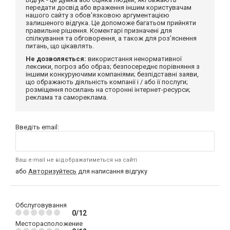
передати досвід або враження іншим користувачам
нашого сайту з обов'язковою аргументацією
залишеного відгука. Це допоможе багатьом прийняти
правильне рішення. Коментарі призначені для
спілкування та обговорення, а також для роз'яснення
питань, що цікавлять.
Не дозволяється:
використання ненормативної
лексики, погроз або образ; безпосереднє порівняння з
іншими конкуруючими компаніями; безпідставні заяви,
що ображають діяльність компанії і / або її послуги;
розміщення посилань на сторонні інтернет-ресурси;
реклама та самореклама.
Введіть email:
Ваш e-mail не відображатиметься на сайті
або
Авторизуйтесь
для написання відгуку
Обслуговування
0/12
Месторасположение