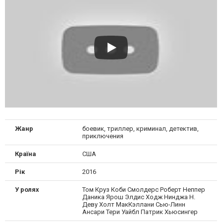
Жанр
боевик, триллер, криминал, детектив,
приключения
Країна
США
Рік
2016
У ролях
Том Круз Коби Смолдерс Роберт Неппер
Даника Ярош Элдис Ходж Нинджа Н.
Деву Холт МакКэллани Сью-Линн
Ансари Тери Уайбл Патрик Хьюсингер