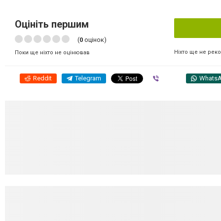
Оцініть першим
(
0
оцінок)
Ніхто ще не рек
Поки ще ніхто не оцінював
Reddit
Telegram
Viber
Whats