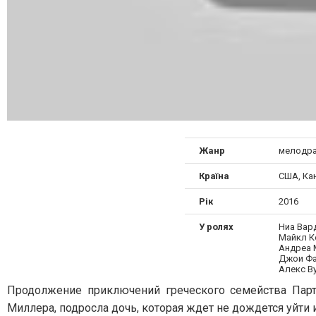
Жанр
мелодра
Країна
США, Ка
Рік
2016
У ролях
Ниа Вар
Майкл К
Андреа 
Джои Фа
Алекс В
Продолжение приключений греческого семейства Парт
Миллера, подросла дочь, которая ждет не дождется уйти 