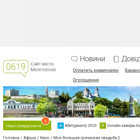
Новини
Дові
Оплатить коммуналку
Вакансі
Оголошення
5
А
Абитуриенту 2020
О
Онлайн камеры К
Наші спецпроєкти
Головна
Афіша
Кино
Моя большая греческая свадьба 2