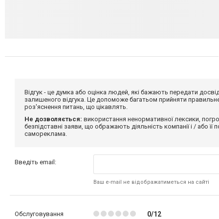
Відгук - це думка або оцінка людей, які бажають передати дос
залишеного відгука. Це допоможе багатьом прийняти правильне 
роз'яснення питань, що цікавлять.
Не дозволяється:
використання ненормативної лексики, погро
безпідставні заяви, що ображають діяльність компанії і / або її
самореклама.
Введіть email:
Ваш e-mail не відображатиметься на сайті
Обслуговування
0/12