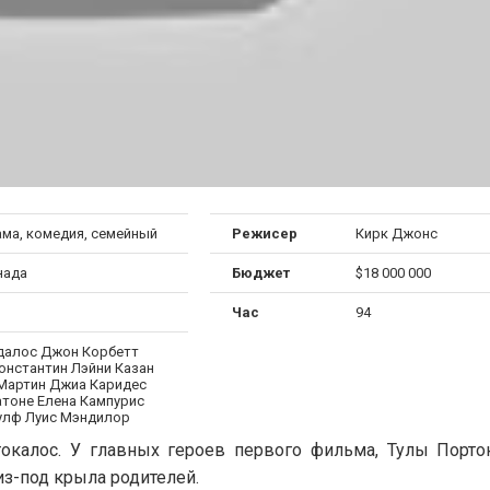
ма, комедия, семейный
Режисер
Кирк Джонс
нада
Бюджет
$18 000 000
Час
94
далос Джон Корбетт
онстантин Лэйни Казан
Мартин Джиа Каридес
тоне Елена Кампурис
улф Луис Мэндилор
окалос. У главных героев первого фильма, Тулы Порто
из-под крыла родителей.