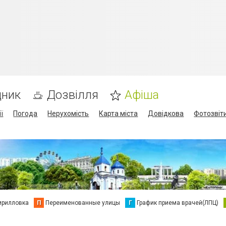
дник
Дозвілля
Афіша
ї
Погода
Нерухомість
Карта міста
Довідкова
Фотозвіт
ирилловка
П
Переименованные улицы
Г
График приема врачей(ЛПЦ)