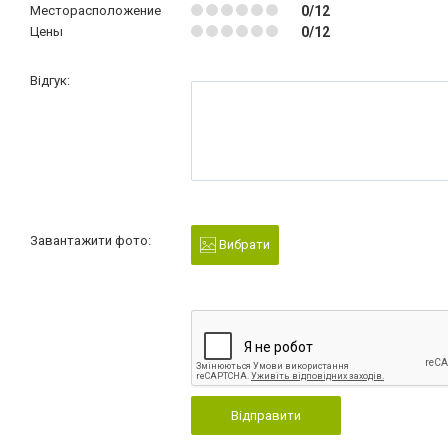
Месторасположение
0/12
Цены
0/12
Відгук:
Завантажити фото:
Вибрати
Відправити