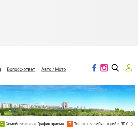
и
Вопрос-ответ
Авто / Мото
С
Семейные врачи. График приема
Т
Телефоны амбулаторий и ЛПУ
В