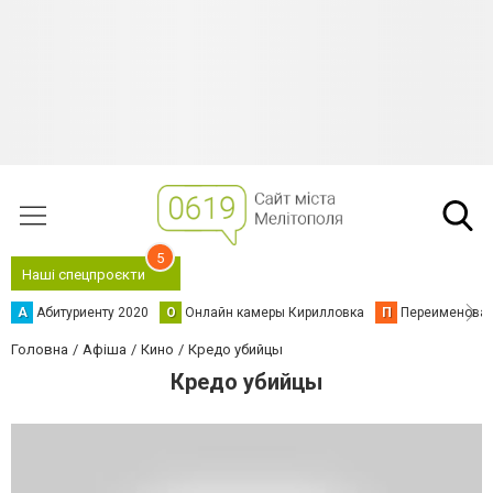
5
Наші спецпроєкти
А
Абитуриенту 2020
О
Онлайн камеры Кирилловка
П
Переименова
Головна
Афіша
Кино
Кредо убийцы
Кредо убийцы