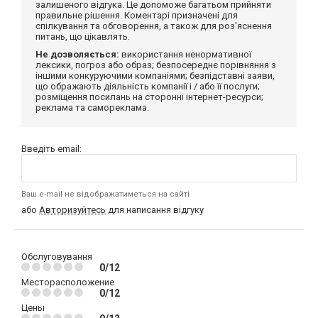
залишеного відгука. Це допоможе багатьом прийняти
правильне рішення. Коментарі призначені для
спілкування та обговорення, а також для роз'яснення
питань, що цікавлять.
Не дозволяється:
використання ненормативної
лексики, погроз або образ; безпосереднє порівняння з
іншими конкуруючими компаніями; безпідставні заяви,
що ображають діяльність компанії і / або її послуги;
розміщення посилань на сторонні інтернет-ресурси;
реклама та самореклама.
Введіть email:
Ваш e-mail не відображатиметься на сайті
або
Авторизуйтесь
для написання відгуку
Обслуговування
0/12
Месторасположение
0/12
Цены