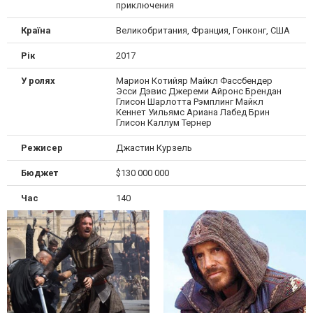
приключения
Країна
Великобритания, Франция, Гонконг, США
Рік
2017
У ролях
Марион Котийяр Майкл Фассбендер
Эсси Дэвис Джереми Айронс Брендан
Глисон Шарлотта Рэмплинг Майкл
Кеннет Уильямс Ариана Лабед Брин
Глисон Каллум Тернер
Режисер
Джастин Курзель
Бюджет
$130 000 000
Час
140