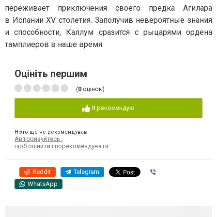
переживает приключения своего предка Агилара
в Испании XV столетия. Заполучив невероятные знания
и способности, Каллум сразится с рыцарями ордена
тамплиеров в наше время.
Оцініть першим
(
0
оцінок)
Я рекомендую
Ніхто ще не рекомендував
Авторизуйтесь
,
щоб оцінити і порекомендувати
Reddit
Telegram
Viber
WhatsApp