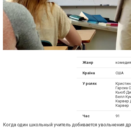
Жанр
комедия
Країна
США
У ролях
Кристин
Гарсиа 
Кьюб Ди
Белл Ку
Карвер 
Карвер
Час
91
Когда один школьный учитель добивается увольнения др