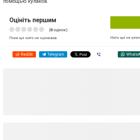
помощью кулаков.
Оцініть першим
(
0
оцінок)
Ніхто ще не рек
Поки ще ніхто не оцінював
Reddit
Telegram
Viber
Whats