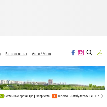
и
Вопрос-ответ
Авто / Мото
С
Семейные врачи. График приема
Т
Телефоны амбулаторий и ЛПУ
В