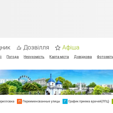
дник
Дозвілля
Афіша
ї
Погода
Нерухомість
Карта міста
Довідкова
Фотозвіт
ирилловка
П
Переименованные улицы
Г
График приема врачей(ЛПЦ)