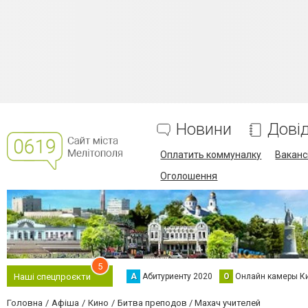
Новини
Дові
Оплатить коммуналку
Вакансі
Оголошення
5
А
Абитуриенту 2020
О
Онлайн камеры К
Наші спецпроєкти
Головна
Афіша
Кино
Битва преподов / Махач учителей