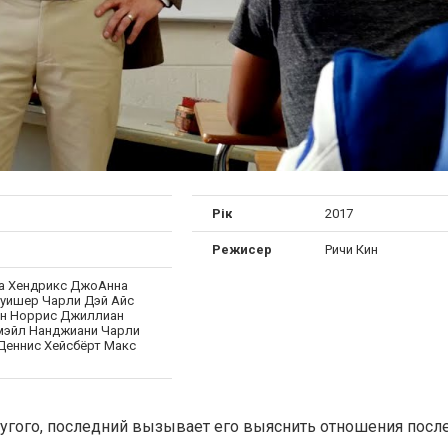
Рік
2017
Режисер
Ричи Кин
а Хендрикс ДжоАнна
Суишер Чарли Дэй Айс
н Норрис Джиллиан
мэйл Нанджиани Чарли
Деннис Хейсбёрт Макс
угого, последний вызывает его выяснить отношения после