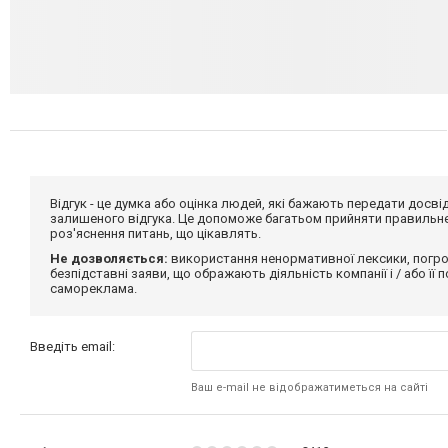
Відгук - це думка або оцінка людей, які бажають передати дос
залишеного відгука. Це допоможе багатьом прийняти правильне 
роз'яснення питань, що цікавлять.
Не дозволяється:
використання ненормативної лексики, погро
безпідставні заяви, що ображають діяльність компанії і / або її
самореклама.
Введіть email:
Ваш e-mail не відображатиметься на сайті