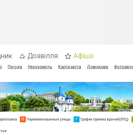
дник
Дозвілля
Афіша
ї
Погода
Нерухомість
Карта міста
Довідкова
Фотозвіт
ирилловка
П
Переименованные улицы
Г
График приема врачей(ЛПЦ)
стья