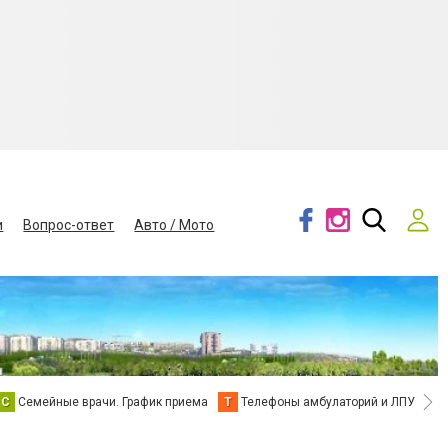
и
Вопрос-ответ
Авто / Мото
С
Семейные врачи. График приема
Т
Телефоны амбулаторий и ЛПУ
В