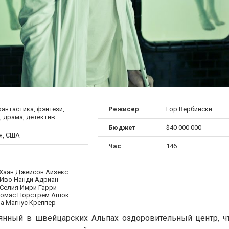
антастика, фэнтези,
Режисер
Гор Вербински
, драма, детектив
Бюджет
$40 000 000
я, США
Час
146
Хаан Джейсон Айзекс
 Иво Нанди Адриан
Селия Имри Гарри
Томас Норстрем Ашок
а Магнус Креппер
янный в швейцарских Альпах оздоровительный центр, ч