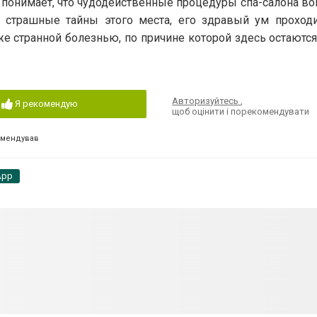
 понимает, что чудодейственные процедуры спа-салона вов
ь страшные тайны этого места, его здравый ум проход
же странной болезнью, по причине которой здесь остаются
Авторизуйтесь
,
Я рекомендую
щоб оцінити і порекомендувати
омендував
App