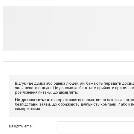
Відгук - це думка або оцінка людей, які бажають передати дос
залишеного відгука. Це допоможе багатьом прийняти правильне 
роз'яснення питань, що цікавлять.
Не дозволяється:
використання ненормативної лексики, погро
безпідставні заяви, що ображають діяльність компанії і / або її
самореклама.
Введіть email: