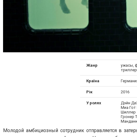
Жанр
ужасы, ф
триллер
Країна
Германи
Рік
2016
У ролях
Дэйн Де
Миа Гот
Шиллер 
Гронер 
Манданн
Молодой амбициозный сотрудник отправляется в затер