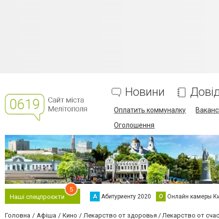
Новини
Дові
Оплатить коммуналку
Вакансі
Оголошення
5
А
Абитуриенту 2020
О
Онлайн камеры К
Наші спецпроєкти
Головна
Афіша
Кино
Лекарство от здоровья / Лекарство от сча