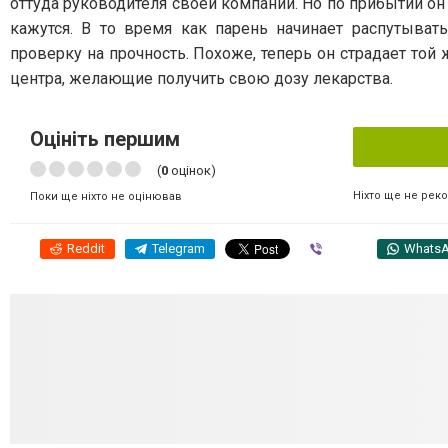
оттуда руководителя своей компании. Но по прибытии он
кажутся. В то время как парень начинает распутыват
проверку на прочность. Похоже, теперь он страдает той 
центра, желающие получить свою дозу лекарства.
Оцініть першим
(
0
оцінок)
Ніхто ще не рек
Поки ще ніхто не оцінював
Reddit
Telegram
Viber
Whats