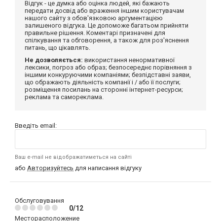
Відгук - це думка або оцінка людей, які бажають
передати досвід або враження іншим користувачам
нашого сайту з обов'язковою аргументацією
залишеного відгука. Це допоможе багатьом прийняти
правильне рішення. Коментарі призначені для
спілкування та обговорення, а також для роз'яснення
питань, що цікавлять.
Не дозволяється:
використання ненормативної
лексики, погроз або образ; безпосереднє порівняння з
іншими конкуруючими компаніями; безпідставні заяви,
що ображають діяльність компанії і / або її послуги;
розміщення посилань на сторонні інтернет-ресурси;
реклама та самореклама.
Введіть email:
Ваш e-mail не відображатиметься на сайті
або
Авторизуйтесь
для написання відгуку
Обслуговування
0/12
Месторасположение