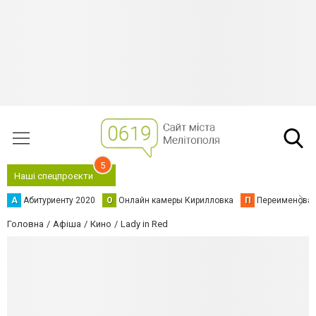
5
Наші спецпроєкти
А
Абитуриенту 2020
О
Онлайн камеры Кирилловка
П
Переименова
Головна
Афіша
Кино
Lady in Red