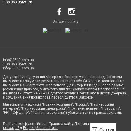
+ 38 063 0569176
Автори проєкту
info@0619.com.ua
+ 38 063 0569176
info@0619.com.ua
Допускається цитування матеріалів без отримання попередньої згоди
0619.com.ua за умови розміщення в тексті обов'язкового посилання на
0619.com.ua - Сайт міста Мелітополя. Для інтернет-видань обов'язкове
розміщення прямого, відкритого для пошукових систем гіперпосилання
на цитовані статті не нижче другого абзацу в тексті або в якості джерела.
Порушення виняткових прав переслідується Законом.
Матеріали з плашками "Новини компаній", "Промо", "Партнерський
матеріал", "Партнерський спецпроєкт", "Політичні новини", "Пресреліз",
"PR", "Офіційно", "Політична реклама" публікуються на правах реклами.
Політика конфіденційності
Правила сайту
Правила
класифайд
Редакційна політика
Фільтри