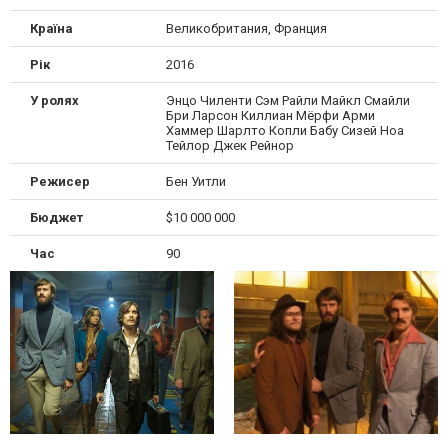
Країна
Великобритания, Франция
Рік
2016
У ролях
Энцо Чиленти Сэм Райли Майкл Смайли
Бри Ларсон Киллиан Мёрфи Арми
Хаммер Шарлто Копли Бабу Сизей Ноа
Тейлор Джек Рейнор
Режисер
Бен Уитли
Бюджет
$10 000 000
Час
90