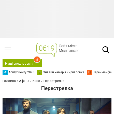
5
Наші спецпроєкти
А
Абитуриенту 2020
О
Онлайн камеры Кирилловка
П
Переименова
Головна
Афіша
Кино
Перестрелка
Перестрелка