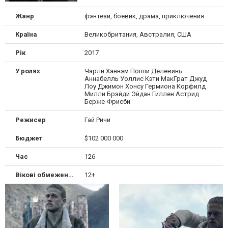
Жанр
фэнтези, боевик, драма, приключения
Країна
Великобритания, Австралия, США
Рік
2017
У ролях
Чарли Ханнэм Поппи Делевинь
Аннабелль Уоллис Кэти МакГрат Джуд
Лоу Джимон Хонсу Гермиона Корфилд
Милли Брэйди Эйдан Гиллен Астрид
Берже-Фрисби
Режисер
Гай Ричи
Бюджет
$102 000 000
Час
126
Вікові обмеження
12+