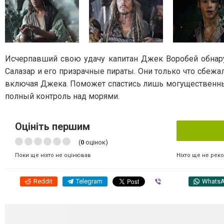
Исчерпавший свою удачу капитан Джек Воробей обнаруж
Салазар и его призрачные пираты. Они только что сбежа
включая Джека. Поможет спастись лишь могущественны
полный контроль над морями.
Оцініть першим
(
0
оцінок)
Ніхто ще не рек
Поки ще ніхто не оцінював
Reddit
Telegram
Viber
Whats