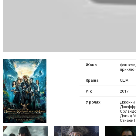
Жанр
фэнтези,
приключ
Країна
США
Рік
2017
У ролях
Джонни 
Джеффри
Орландо
Дэвид У
Стивен 