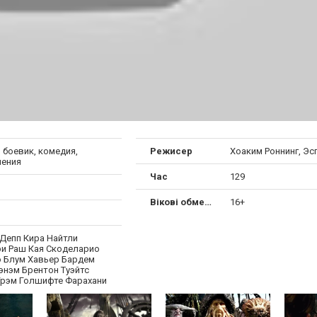
 боевик, комедия,
Режисер
Хоаким Роннинг, Эс
ения
Час
129
Вікові обмеження
16+
Депп Кира Найтли
 Раш Кая Скоделарио
 Блум Хавьер Бардем
энэм Брентон Туэйтс
Грэм Голшифте Фарахани