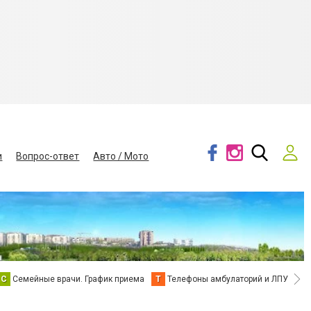
и
Вопрос-ответ
Авто / Мото
С
Семейные врачи. График приема
Т
Телефоны амбулаторий и ЛПУ
В