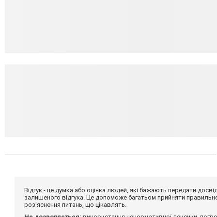
Відгук - це думка або оцінка людей, які бажають передати дос
залишеного відгука. Це допоможе багатьом прийняти правильне 
роз'яснення питань, що цікавлять.
Не дозволяється:
використання ненормативної лексики, погро