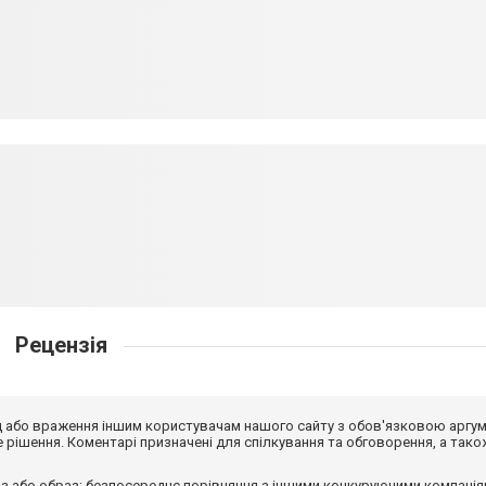
Рецензія
від або враження іншим користувачам нашого сайту з обов'язковою аргу
рішення. Коментарі призначені для спілкування та обговорення, а тако
з або образ; безпосереднє порівняння з іншими конкуруючими компанія