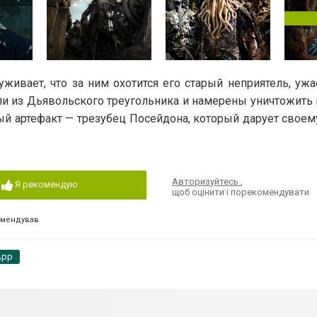
ивает, что за ним охотится его старый неприятель, ужа
ли из Дьявольского треугольника и намерены уничтожить 
й артефакт — трезубец Посейдона, который дарует своем
Авторизуйтесь
,
Я рекомендую
щоб оцінити і порекомендувати
омендував
App