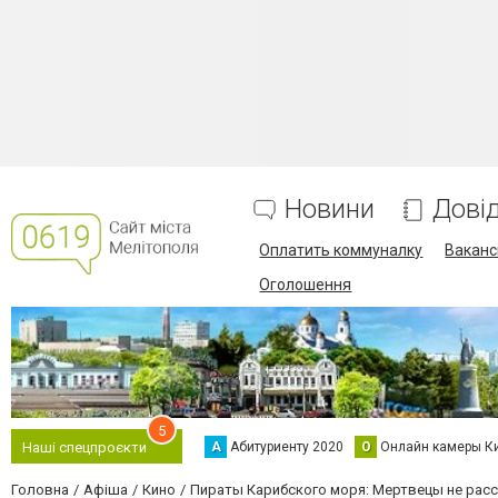
Новини
Дові
Оплатить коммуналку
Вакансі
Оголошення
5
А
Абитуриенту 2020
О
Онлайн камеры К
Наші спецпроєкти
Головна
Афіша
Кино
Пираты Карибского моря: Мертвецы не рас