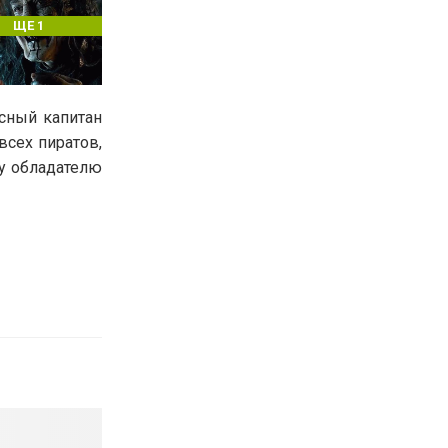
ЩЕ 1
сный капитан
всех пиратов,
у обладателю