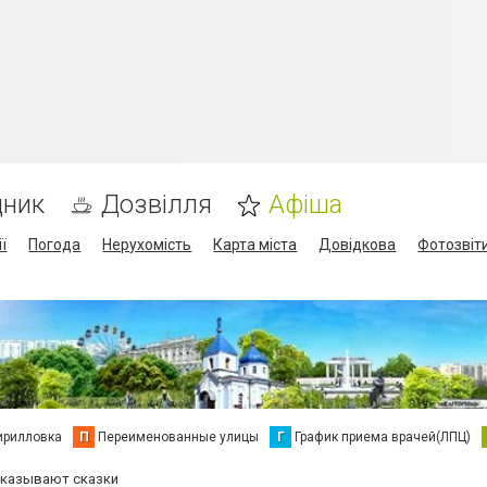
дник
Дозвілля
Афіша
ї
Погода
Нерухомість
Карта міста
Довідкова
Фотозвіт
ирилловка
П
Переименованные улицы
Г
График приема врачей(ЛПЦ)
сказывают сказки