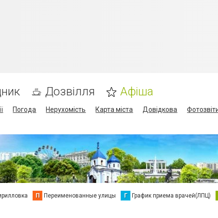
дник
Дозвілля
Афіша
ї
Погода
Нерухомість
Карта міста
Довідкова
Фотозвіт
ирилловка
П
Переименованные улицы
Г
График приема врачей(ЛПЦ)