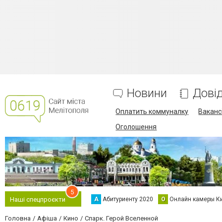
Новини
Дові
Оплатить коммуналку
Вакансі
Оголошення
5
А
Абитуриенту 2020
О
Онлайн камеры К
Наші спецпроєкти
Головна
Афіша
Кино
Спарк. Герой Вселенной