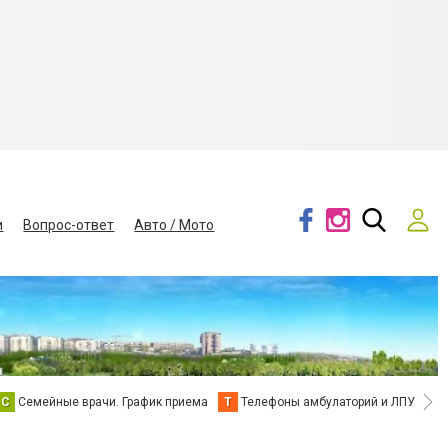
и
Вопрос-ответ
Авто / Мото
С
Семейные врачи. График приема
Т
Телефоны амбулаторий и ЛПУ
В