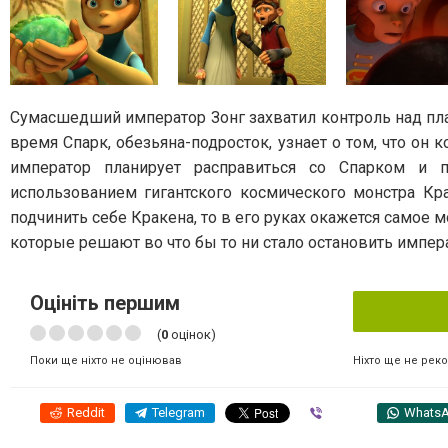
Сумасшедший император Зонг захватил контроль над пла
время Спарк, обезьяна-подросток, узнает о том, что он 
император планирует расправиться со Спарком и 
использованием гигантского космического монстра Кр
подчинить себе Кракена, то в его руках окажется самое 
которые решают во что бы то ни стало остановить импер
Оцініть першим
(
0
оцінок)
Ніхто ще не рек
Поки ще ніхто не оцінював
Reddit
Telegram
Viber
Whats