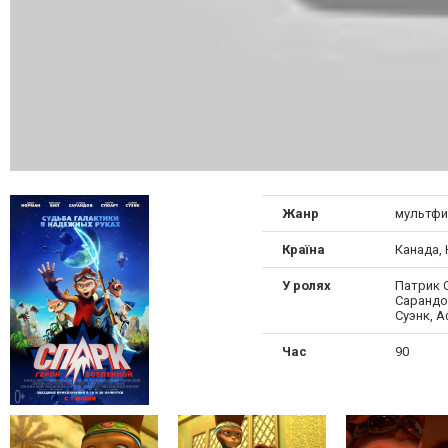
Жанр
мультф
Країна
Канада,
У ролях
Патрик 
Сарандо
Суэнк, 
Час
90