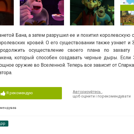
нетой Бана, а затем разрушил ее и похитил королевскую 
королевских кровей. О его существовании также узнает и 
продолжить осуществление своего плана по захвату 
акена, который способен создавать черные дыры. Если З
мощное оружие во Вселенной. Теперь все зависит от Спарка 
атора.
Авторизуйтесь
,
Я рекомендую
щоб оцінити і порекомендувати
омендував
App