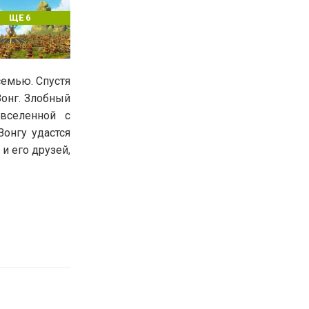
ЩЕ 6
семью. Спустя
Зонг. Злобный
вселенной с
онгу удастся
и его друзей,