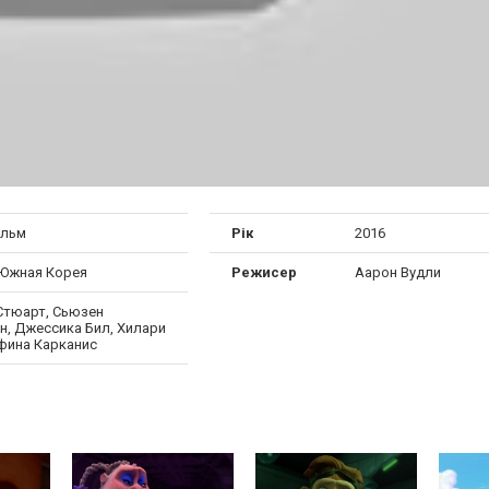
ильм
Рік
2016
 Южная Корея
Режисер
Аарон Вудли
Стюарт, Сьюзен
н, Джессика Бил, Хилари
Афина Карканис