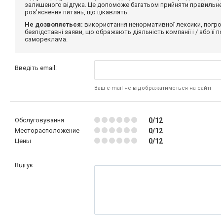
залишеного відгука. Це допоможе багатьом прийняти правильне 
роз'яснення питань, що цікавлять.
Не дозволяється:
використання ненормативної лексики, погро
безпідставні заяви, що ображають діяльність компанії і / або її
самореклама.
Введіть email:
Ваш e-mail не відображатиметься на сайті
Обслуговування
0/12
Месторасположение
0/12
Цены
0/12
Відгук: