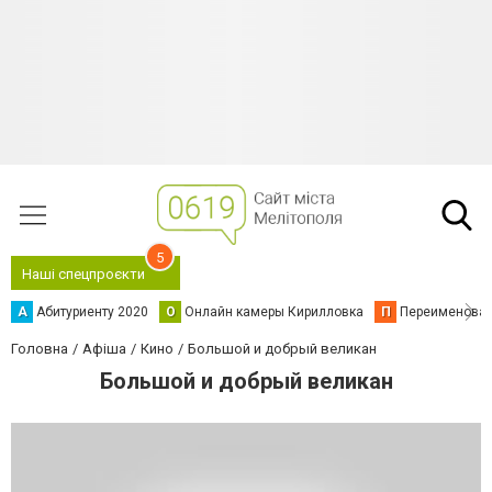
5
Наші спецпроєкти
А
Абитуриенту 2020
О
Онлайн камеры Кирилловка
П
Переименова
Головна
Афіша
Кино
Большой и добрый великан
Большой и добрый великан