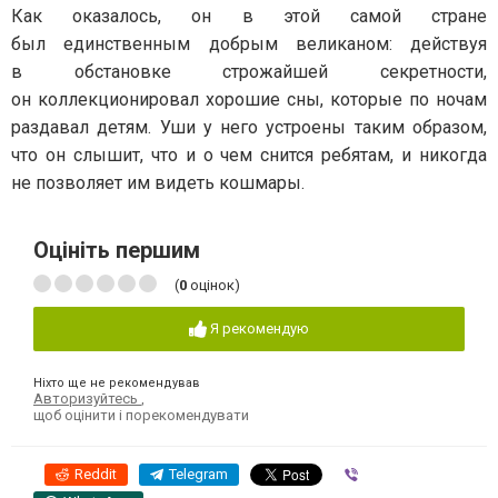
Как оказалось, он в этой самой стране
был единственным добрым великаном: действуя
в обстановке строжайшей секретности,
он коллекционировал хорошие сны, которые по ночам
раздавал детям. Уши у него устроены таким образом,
что он слышит, что и о чем снится ребятам, и никогда
не позволяет им видеть кошмары.
Оцініть першим
(
0
оцінок)
Я рекомендую
Ніхто ще не рекомендував
Авторизуйтесь
,
щоб оцінити і порекомендувати
Reddit
Telegram
Viber