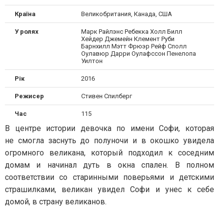
Країна
Великобритания, Канада, США
У ролях
Марк Райлэнс Ребекка Холл Билл
Хейдер Джемейн Клемент Руби
Барнхилл Мэтт Фрюэр Рейф Сполл
Оулавюр Дарри Оулафссон Пенелопа
Уилтон
Рік
2016
Режисер
Стивен Спилберг
Час
115
В центре истории девочка по имени Софи, которая
не смогла заснуть до полуночи и в окошко увидела
огромного великана, который подходил к соседним
домам и начинал дуть в окна спален. В полном
соответствии со старинными поверьями и детскими
страшилками, великан увидел Софи и унес к себе
домой, в страну великанов.