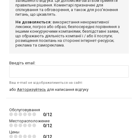
залишеного відгука. Це допоможе багатьом прийняти
правильне рішення. Коментарі призначені для
спілкування та обговорення, а також для роз'яснення
питань, що цікавлять.
Не дозволяється:
використання ненормативної
лексики, погроз або образ; безпосереднє порівняння з
іншими конкуруючими компаніями; безпідставні заяви,
що ображають діяльність компанії і / або її послуги;
розміщення посилань на сторонні інтернет-ресурси;
реклама та самореклама.
Введіть email:
Ваш e-mail не відображатиметься на сайті
або
Авторизуйтесь
для написання відгуку
Обслуговування
0/12
Месторасположение
0/12
Цены
0/12