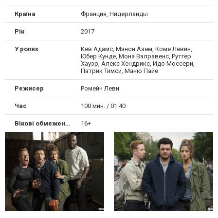
Країна
Франция, Нидерланды
Рік
2017
У ролях
Кев Адамс, Мэнон Азем, Коме Левин,
Юбер Кунде, Мона Валравенс, Рутгер
Хауэр, Алекс Хендрикс, Идо Моссери,
Патрик Тимси, Маню Пайе
Режисер
Ромейн Леви
Час
100 мин. / 01:40
Вікові обмеження
16+