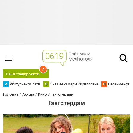
5
Наші спецпроєкти
А
Абитуриенту 2020
О
Онлайн камеры Кирилловка
П
Переименова
Головна
Афіша
Кино
Гангстердам
Гангстердам