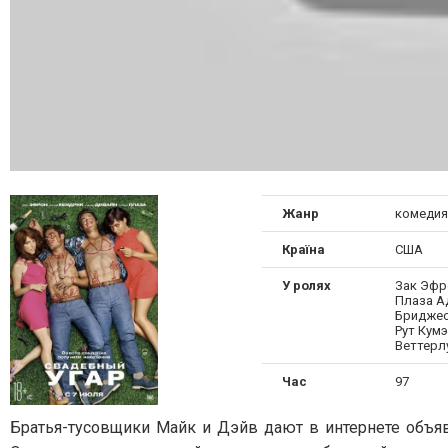
Жанр
комедия
Країна
США
У ролях
Зак Эфр
Плаза А
Бриджес
Рут Кум
Веттерл
Час
97
Братья-тусовщики Майк и Дэйв дают в интернете объявл