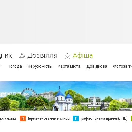
дник
Дозвілля
Афіша
ї
Погода
Нерухомість
Карта міста
Довідкова
Фотозвіт
ирилловка
П
Переименованные улицы
Г
График приема врачей(ЛПЦ)