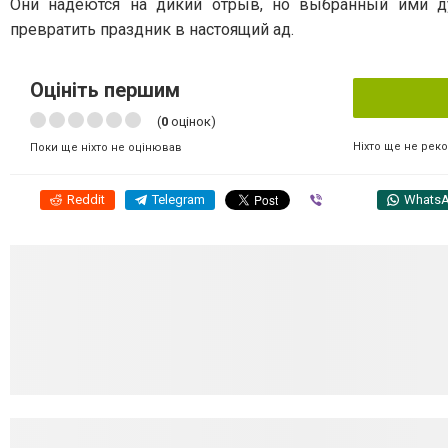
Они надеются на дикий отрыв, но выбранный ими д
превратить праздник в настоящий ад.
Оцініть першим
(
0
оцінок)
Ніхто ще не рек
Поки ще ніхто не оцінював
Reddit
Telegram
Viber
Whats