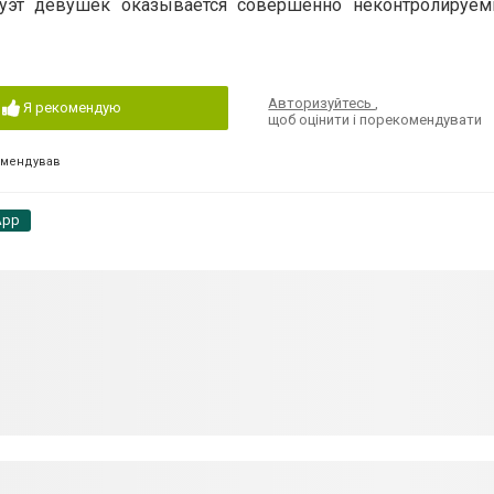
уэт девушек оказывается совершенно неконтролируе
Авторизуйтесь
,
Я рекомендую
щоб оцінити і порекомендувати
омендував
App