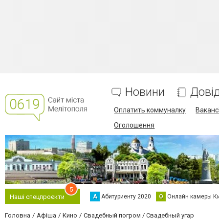
Новини
Дові
Оплатить коммуналку
Вакансі
Оголошення
5
А
Абитуриенту 2020
О
Онлайн камеры К
Наші спецпроєкти
Головна
Афіша
Кино
Свадебный погром / Свадебный угар