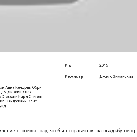
Рік
2016
Режисер
Джейк Зиманский
он Анна Кендрик Обри
дам Дивайн Хлоя
 Стефани Бирд Стивен
эйл Нанджиани Элис
унд
ение о поиске пар, чтобы отправиться на свадьбу сестр