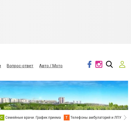
и
Вопрос-ответ
Авто / Мото
С
Семейные врачи. График приема
Т
Телефоны амбулаторий и ЛПУ
В