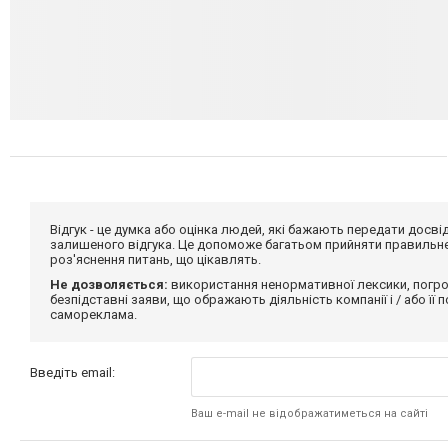
Відгук - це думка або оцінка людей, які бажають передати дос
залишеного відгука. Це допоможе багатьом прийняти правильне 
роз'яснення питань, що цікавлять.
Не дозволяється:
використання ненормативної лексики, погро
безпідставні заяви, що ображають діяльність компанії і / або її
самореклама.
Введіть email:
Ваш e-mail не відображатиметься на сайті