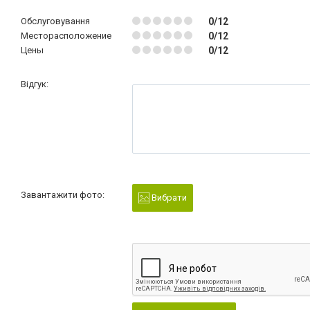
Обслуговування
0/12
Месторасположение
0/12
Цены
0/12
Відгук:
Завантажити фото:
Вибрати