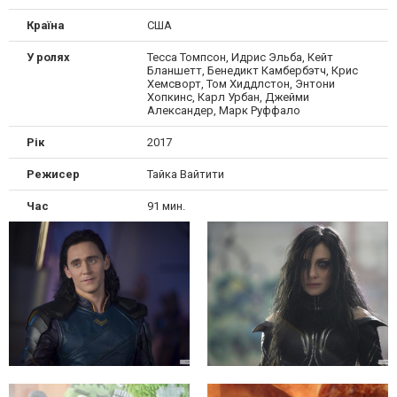
Країна
США
У ролях
Тесса Томпсон, Идрис Эльба, Кейт
Бланшетт, Бенедикт Камбербэтч, Крис
Хемсворт, Том Хиддлстон, Энтони
Хопкинс, Карл Урбан, Джейми
Александер, Марк Руффало
Рік
2017
Режисер
Тайка Вайтити
Час
91 мин.