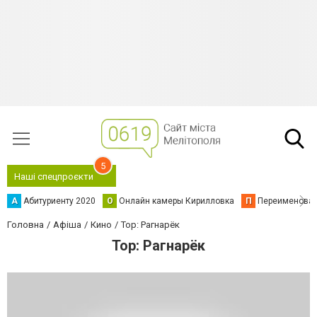
5
Наші спецпроєкти
А
Абитуриенту 2020
О
Онлайн камеры Кирилловка
П
Переименова
Головна
Афіша
Кино
Тор: Рагнарёк
Тор: Рагнарёк