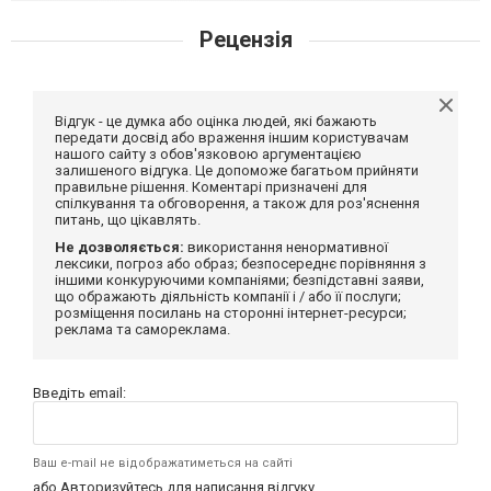
Рецензія
Відгук - це думка або оцінка людей, які бажають
передати досвід або враження іншим користувачам
нашого сайту з обов'язковою аргументацією
залишеного відгука. Це допоможе багатьом прийняти
правильне рішення. Коментарі призначені для
спілкування та обговорення, а також для роз'яснення
питань, що цікавлять.
Не дозволяється:
використання ненормативної
лексики, погроз або образ; безпосереднє порівняння з
іншими конкуруючими компаніями; безпідставні заяви,
що ображають діяльність компанії і / або її послуги;
розміщення посилань на сторонні інтернет-ресурси;
реклама та самореклама.
Введіть email:
Ваш e-mail не відображатиметься на сайті
або
Авторизуйтесь
для написання відгуку