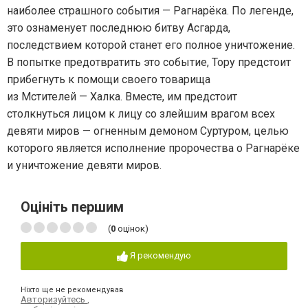
наиболее страшного события — Рагнарёка. По легенде,
это ознаменует последнюю битву Асгарда,
последствием которой станет его полное уничтожение.
В попытке предотвратить это событие, Тору предстоит
прибегнуть к помощи своего товарища
из Мстителей — Халка. Вместе, им предстоит
столкнуться лицом к лицу со злейшим врагом всех
девяти миров — огненным демоном Суртуром, целью
которого является исполнение пророчества о Рагнарёке
и уничтожение девяти миров.
Оцініть першим
(
0
оцінок)
Я рекомендую
Ніхто ще не рекомендував
Авторизуйтесь
,