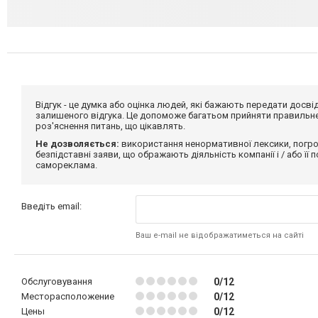
Відгук - це думка або оцінка людей, які бажають передати дос
залишеного відгука. Це допоможе багатьом прийняти правильне 
роз'яснення питань, що цікавлять.
Не дозволяється:
використання ненормативної лексики, погро
безпідставні заяви, що ображають діяльність компанії і / або її
самореклама.
Введіть email:
Ваш e-mail не відображатиметься на сайті
Обслуговування
0/12
Месторасположение
0/12
Цены
0/12