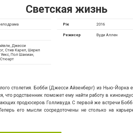
Светская жизнь
мелодрама
Рік
2016
Режисер
Вуди Аллен
айвли, Джесси
рг, Стив Карел, Шерил
 Уикс, Пол Шакман,
 Стюарт
лого столетия. Бобби (Джесси Айзенберг) из Нью-Йорка 
я, что родственник поможет ему найти работу в киноиндус
вающих продюсеров Голливуда. С первой же встречи Бобб
 Теперь его мысли сосредоточены не столько на карьере