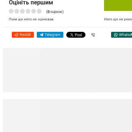
Оцініть першим
(
0
оцінок)
Ніхто ще не рек
Поки ще ніхто не оцінював
Reddit
Telegram
Viber
Whats