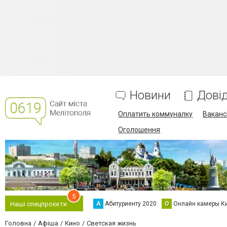
Новини
Дові
Оплатить коммуналку
Вакансі
Оголошення
5
А
Абитуриенту 2020
О
Онлайн камеры К
Наші спецпроєкти
Головна
Афіша
Кино
Светская жизнь