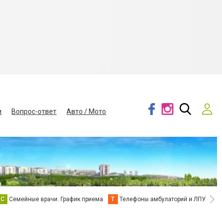
и
Вопрос-ответ
Авто / Мото
С
Семейные врачи. График приема
Т
Телефоны амбулаторий и ЛПУ
В