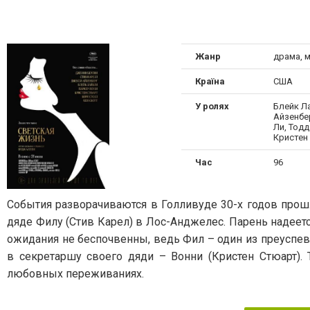
Жанр
драма, 
Країна
США
У ролях
Блейк Л
Айзенбе
Ли, Тодд
Кристен
Час
96
События разворачиваются в Голливуде 30-х годов прош
дяде Филу (Стив Карел) в Лос-Анджелес. Парень надеетс
ожидания не беспочвенны, ведь Фил – один из преуспе
в секретаршу своего дяди – Вонни (Кристен Стюарт).
любовных переживаниях.