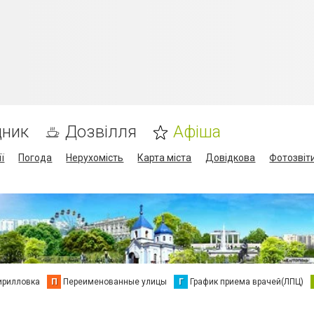
дник
Дозвілля
Афіша
ї
Погода
Нерухомість
Карта міста
Довідкова
Фотозвіт
ирилловка
П
Переименованные улицы
Г
График приема врачей(ЛПЦ)