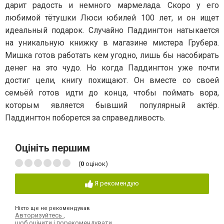
дарит радость и немного мармелада. Скоро у его
любимой тётушки Люси юбилей 100 лет, и он ищет
идеальный подарок. Случайно Паддингтон натыкается
на уникальную книжку в магазине мистера Грубера.
Мишка готов работать кем угодно, лишь бы насобирать
денег на это чудо. Но когда Паддингтон уже почти
достиг цели, книгу похищают. Он вместе со своей
семьёй готов идти до конца, чтобы поймать вора,
которым является бывший популярный актёр.
Паддингтон поборется за справедливость.
Оцініть першим
(
0
оцінок)
Я рекомендую
Ніхто ще не рекомендував
Авторизуйтесь
,
щоб оцінити і порекомендувати