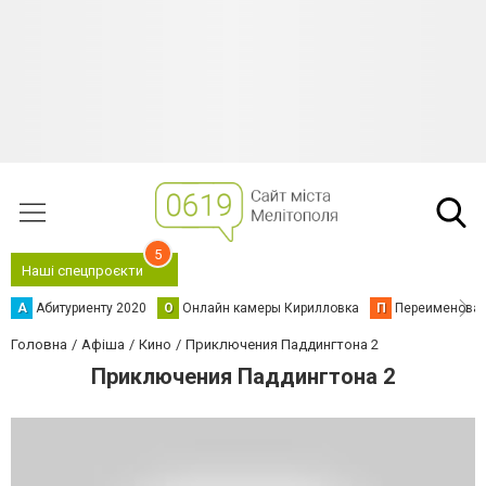
5
Наші спецпроєкти
А
Абитуриенту 2020
О
Онлайн камеры Кирилловка
П
Переименова
Головна
Афіша
Кино
Приключения Паддингтона 2
Приключения Паддингтона 2