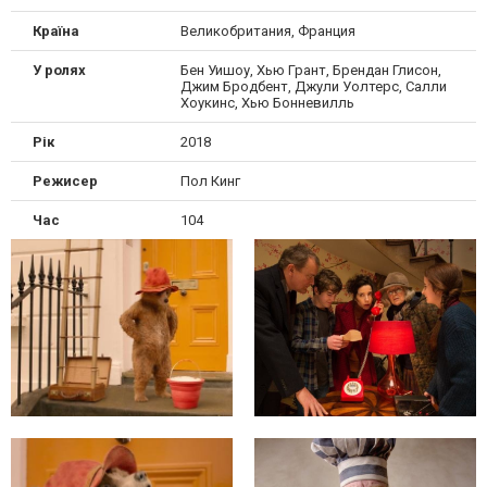
Країна
Великобритания, Франция
У ролях
Бен Уишоу, Хью Грант, Брендан Глисон,
Джим Бродбент, Джули Уолтерс, Салли
Хоукинс, Хью Бонневилль
Рік
2018
Режисер
Пол Кинг
Час
104