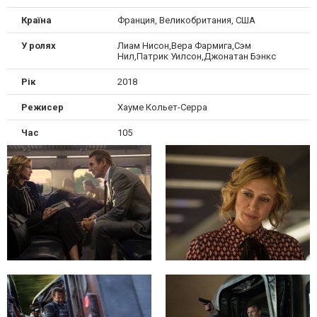
Країна
Франция, Великобритания, США
У ролях
Лиам Нисон,Вера Фармига,Сэм
Нил,Патрик Уилсон,Джонатан Бэнкс
Рік
2018
Режисер
Хауме Кольет-Серра
Час
105