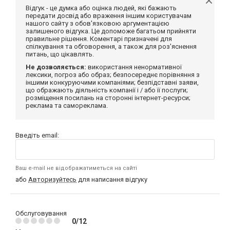
Відгук - це думка або оцінка людей, які бажають
передати досвід або враження іншим користувачам
нашого сайту з обов'язковою аргументацією
залишеного відгука. Це допоможе багатьом прийняти
правильне рішення. Коментарі призначені для
спілкування та обговорення, а також для роз'яснення
питань, що цікавлять.
Не дозволяється:
використання ненормативної
лексики, погроз або образ; безпосереднє порівняння з
іншими конкуруючими компаніями; безпідставні заяви,
що ображають діяльність компанії і / або її послуги;
розміщення посилань на сторонні інтернет-ресурси;
реклама та самореклама.
Введіть email:
Ваш e-mail не відображатиметься на сайті
або
Авторизуйтесь
для написання відгуку
Обслуговування
0/12