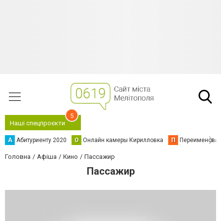
5
Наші спецпроєкти
А
Абитуриенту 2020
О
Онлайн камеры Кирилловка
П
Переименова
Головна
Афіша
Кино
Пассажир
Пассажир