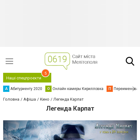
5
Наші спецпроєкти
А
Абитуриенту 2020
О
Онлайн камеры Кирилловка
П
Переименова
Головна
Афіша
Кино
Легенда Карпат
Легенда Карпат