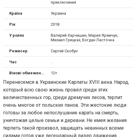
приключения
Країна
Украина
Рік
2018
У ролях
Валерий Харчишин, Мария Яремчук,
Михаил Грицках, Богдан Ласточка
Режисер
Сергей Скобун
Час
.
Вікові обмеження
12+
Перенесемся в Украинские Карпаты XVIII века. Народ,
который всю свою жизнь провёл среди этих
величественных гор, среди дремучих лесов, терпит
очень многое от польских панов. Эти жестокие люди
готовы за любое непослушание карать на смерть,
уничтожая целые семьи и деревни. Не имея желания
терпеть такой произвол, защищать невинных всеми
силами готов уже легендарный лидер движения