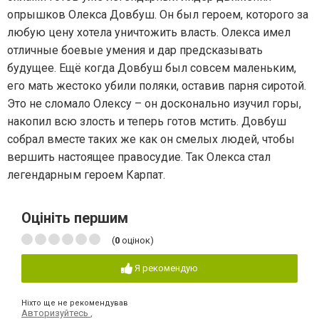
опрышков Олекса Довбуш. Он был героем, которого за
любую цену хотела уничтожить власть. Олекса имел
отличные боевые умения и дар предсказывать
будущее. Ещё когда Довбуш был совсем маленьким,
его мать жестоко убили поляки, оставив парня сиротой.
Это не сломало Олексу – он досконально изучил горы,
накопил всю злость и теперь готов мстить. Довбуш
собрал вместе таких же как он смелых людей, чтобы
вершить настоящее правосудие. Так Олекса стал
легендарным героем Карпат.
Оцініть першим
(
0
оцінок)
Я рекомендую
Ніхто ще не рекомендував
Авторизуйтесь
,