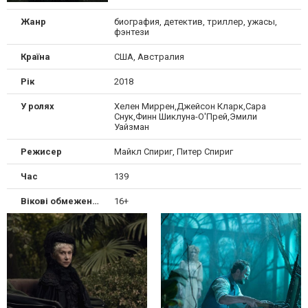
Жанр
биография, детектив, триллер, ужасы,
фэнтези
Країна
США, Австралия
Рік
2018
У ролях
Хелен Миррен,Джейсон Кларк,Сара
Снук,Финн Шиклуна-О'Прей,Эмили
Уайзман
Режисер
Майкл Спириг, Питер Спириг
Час
139
Вікові обмеження
16+