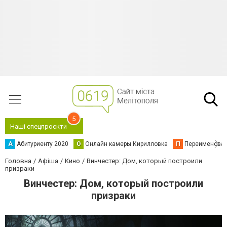
5
Наші спецпроєкти
А
Абитуриенту 2020
О
Онлайн камеры Кирилловка
П
Переименова
Головна
Афіша
Кино
Винчестер: Дом, который построили
призраки
Винчестер: Дом, который построили
призраки