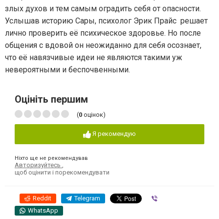
злых духов и тем самым оградить себя от опасности.
Услышав историю Сары, психолог Эрик Прайс решает
лично проверить её психическое здоровье. Но после
общения с вдовой он неожиданно для себя осознает,
что её навязчивые идеи не являются такими уж
невероятными и беспочвенными.
Оцініть першим
(
0
оцінок)
Я рекомендую
Ніхто ще не рекомендував
Авторизуйтесь
,
щоб оцінити і порекомендувати
Reddit
Telegram
Viber
WhatsApp