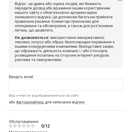
Відгук - це думка або оцінка людей, які бажають
передати досвід або враження іншим користувачам
нашого сайту з обов'язковою аргументацією
залишеного відгука. Це допоможе багатьом прийняти
правильне рішення. Коментарі призначені для
спілкування та обговорення, а також для роз'яснення
питань, що цікавлять.
Не дозволяється:
використання ненормативної
лексики, погроз або образ; безпосереднє порівняння з
іншими конкуруючими компаніями; безпідставні заяви,
що ображають діяльність компанії і / або її послуги;
розміщення посилань на сторонні інтернет-ресурси;
реклама та самореклама.
Введіть email:
Ваш e-mail не відображатиметься на сайті
або
Авторизуйтесь
для написання відгуку
Обслуговування
0/12