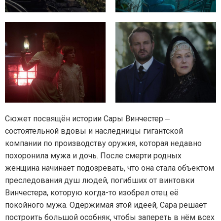
Сюжет посвящён истории Сары Винчестер ‒
состоятельной вдовы и наследницы гигантской
компании по производству оружия, которая недавно
похоронила мужа и дочь. После смерти родных
женщина начинает подозревать, что она стала объектом
преследования душ людей, погибших от винтовки
Винчестера, которую когда-то изобрел отец её
покойного мужа. Одержимая этой идеей, Сара решает
построить большой особняк, чтобы запереть в нём всех