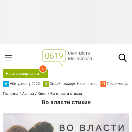
5
Наші спецпроєкти
А
Абитуриенту 2020
О
Онлайн камеры Кирилловка
П
Переименова
Головна
Афіша
Кино
Во власти стихии
Во власти стихии