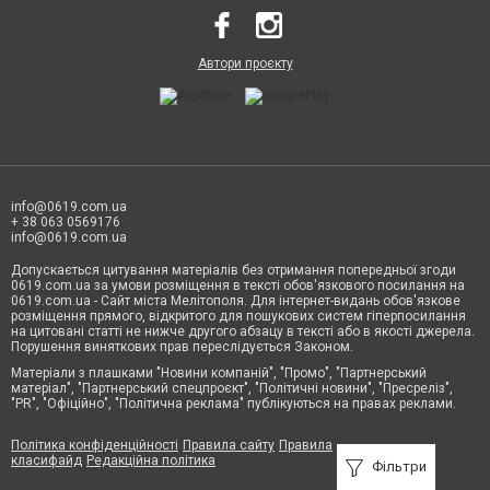
Автори проєкту
info@0619.com.ua
+ 38 063 0569176
info@0619.com.ua
Допускається цитування матеріалів без отримання попередньої згоди
0619.com.ua за умови розміщення в тексті обов'язкового посилання на
0619.com.ua - Сайт міста Мелітополя. Для інтернет-видань обов'язкове
розміщення прямого, відкритого для пошукових систем гіперпосилання
на цитовані статті не нижче другого абзацу в тексті або в якості джерела.
Порушення виняткових прав переслідується Законом.
Матеріали з плашками "Новини компаній", "Промо", "Партнерський
матеріал", "Партнерський спецпроєкт", "Політичні новини", "Пресреліз",
"PR", "Офіційно", "Політична реклама" публікуються на правах реклами.
Політика конфіденційності
Правила сайту
Правила
класифайд
Редакційна політика
Фільтри