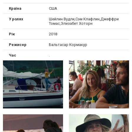
Країна
США
У ролях
Шейлин Вудли,Сэм Клафлин,Джеффри
Томас,Элизабет Хоторн
Рік
2018
Режисер
Бальтасар Кормакур
Час
.