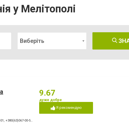
нія у Мелітополі
Виберіть
ЗН
а
9.67
дуже добре
Я рекомендую
-01
,
+380(63)067-00-57
,
+380(96)067-00-57
,
+380(99)067-00-57