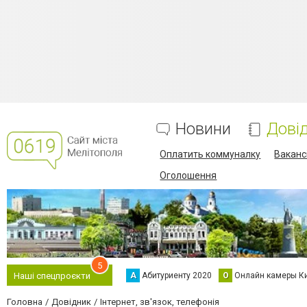
Новини
Дові
Оплатить коммуналку
Вакансі
Оголошення
5
А
Абитуриенту 2020
О
Онлайн камеры К
Наші спецпроєкти
Головна
Довідник
Інтернет, зв'язок, телефонія