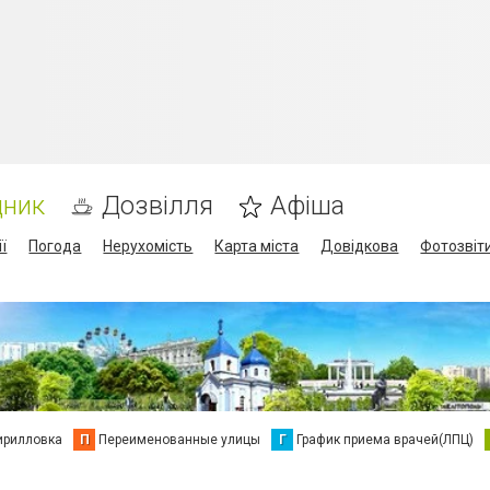
дник
Дозвілля
Афіша
ї
Погода
Нерухомість
Карта міста
Довідкова
Фотозвіт
ирилловка
П
Переименованные улицы
Г
График приема врачей(ЛПЦ)