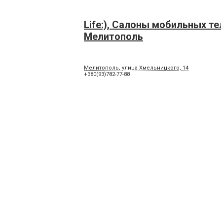
Life:), Салоны мобильных т
Мелитополь
Мелитополь, улица Хмельницкого, 14
+380(93)782-77-88
Mobile2Sim, Салоны мобиль
телефонов Мелитополь
Мелитополь, Университетская (Свердлова), 11
+380(619) 44-06-09