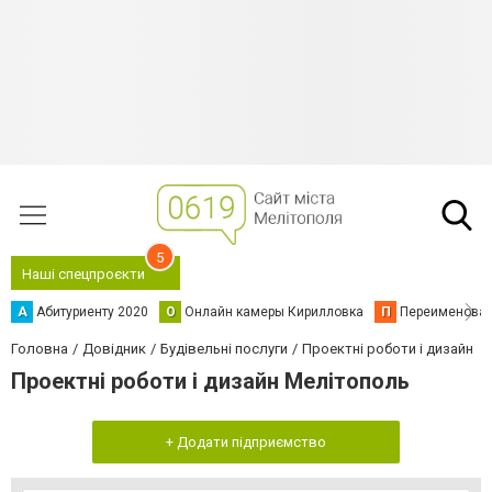
5
Наші спецпроєкти
А
Абитуриенту 2020
О
Онлайн камеры Кирилловка
П
Переименова
Головна
Довідник
Будівельні послуги
Проектні роботи і дизайн
Проектні роботи і дизайн Мелітополь
+ Додати підприємство