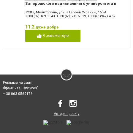
Запорожского национального университета в
Мелитополе, ЗНУ
72319, Мелитополь, улица Героев Украины, 160-А
+380 (97) 169-90-43
,
+380 (68) 211-69-19
,
+380(61)942-64-62
11.2
дуже добре
Я рекомендую
Реклама на сайті
Франшиза "CitySites"
+ 38 063 0569176
Автори проєкту