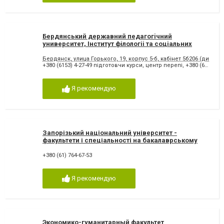
Бердянський державний педагогiчний
университет, Iнститут фiлологii та соцiальних
комунiкацiй
Бердянск, улица Горького, 19, корпус 5-б, кабінет 5б206 (директ
+380 (6153) 4-27-49 підготовчи курси, центр перепі
,
+380 (6153) 7-19-84 приймальна комісія
Я рекомендую
Запорізький національний університет -
факультети і спеціальності на бакалаврському
рівні
+380 (61) 764-67-53
Я рекомендую
Экономико-гуманитарный факультет