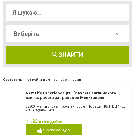
ЗНАЙТИ
Сортувати:
за рейтингом
за переглядами
New Life Experience (NLE): курсы английского
языка, работа за границей Мелитополь
72300, Мелитополь, проспект 50 лет Победы, 18/1, БЦ "NLE" сле
+380(68)806-58-00
11.23
дуже добре
Я рекомендую