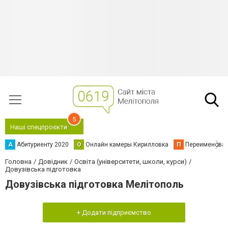
5
Наші спецпроєкти
А
Абитуриенту 2020
О
Онлайн камеры Кирилловка
П
Переименова
Головна
Довідник
Освіта (університети, школи, курси)
Довузівська підготовка
Довузівська підготовка Мелітополь
+ Додати підприємство