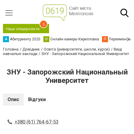
5
Наші спецпроєкти
А
Абитуриенту 2020
О
Онлайн камеры Кирилловка
П
Переименова
Головна
Довідник
Освіта (університети, школи, курси)
Вищі
навчальні заклади
ЗНУ - Запорожский Национальный Университет
ЗНУ - Запорожский Национальный
Университет
Опис
Відгуки
+380 (61) 764-67-53