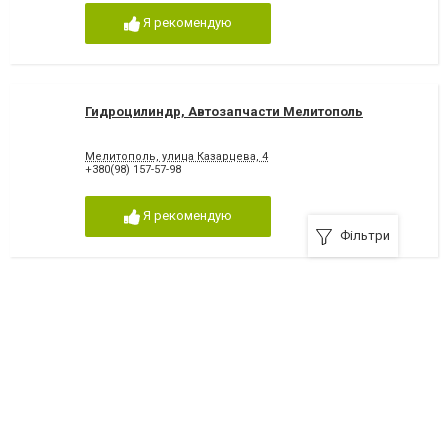
Я рекомендую
Гидроцилиндр, Автозапчасти Мелитополь
Мелитополь, улица Казарцева, 4
+380(98) 157-57-98
Я рекомендую
Фільтри
Завод Двигатель, Автозапчасти Мелитополь
Мелитополь, Северный переезд, 33
+380674175455
Я рекомендую