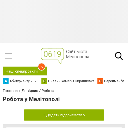
5
Наші спецпроєкти
А
Абитуриенту 2020
О
Онлайн камеры Кирилловка
П
Переименова
Головна
Довідник
Робота
Робота у Мелітополі
+ Додати підприємство